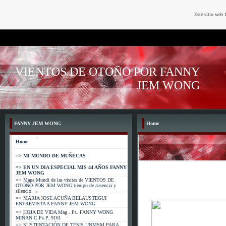
Este sitio web 
*
VIENTOS DE OTOÑO POR FANNY
JEM WONG
FANNY JEM WONG
Home
Home
=> MI MUNDO DE MUÑECAS
=> EN UN DIA ESPECIAL MIS 44 AÑOS FANNY
JEM WONG
*
=> Mapa Mundi de las visitas de VIENTOS DE
OTOÑO POR JEM WONG tiempo de ausencia y
silencio
=> MARIA JOSE ACUÑA BELAUSTEGUI
ENTREVISTA A FANNY JEM WONG
=> HOJA DE VIDA Mag . Ps. FANNY WONG
MIÑAN C.Ps.P. 9161
=> SUSTENTACIÓN DE TESIS UNMSM PARA