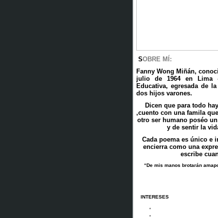
S
OBRE MÍ:
Fanny Wong Miñán, conoci
julio de 1964 en Lima –
Educativa, egresada de l
dos hijos varones.
Dicen que para todo hay
,cuento con una famila que
otro ser humano poséo un 
y de sentir la v
Cada poema es único e i
encierra como una expres
escribe cuan
“De mis manos brotarán amapol
INTERESES