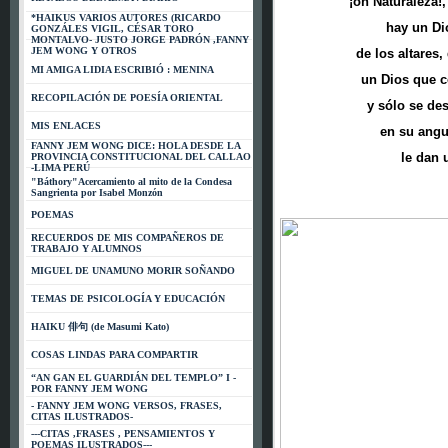
¡oh Naturaleza!
*HAIKUS VARIOS AUTORES (RICARDO
hay un Di
GONZÁLES VIGIL, CÉSAR TORO
MONTALVO- JUSTO JORGE PADRÓN ,FANNY
JEM WONG Y OTROS
de los altares,
MI AMIGA LIDIA ESCRIBIÓ : MENINA
un Dios que c
RECOPILACIÓN DE POESÍA ORIENTAL
y sólo se de
MIS ENLACES
en su angus
FANNY JEM WONG DICE: HOLA DESDE LA
le dan 
PROVINCIA CONSTITUCIONAL DEL CALLAO
-LIMA PERÚ
"Báthory"Acercamiento al mito de la Condesa
Sangrienta por Isabel Monzón
POEMAS
RECUERDOS DE MIS COMPAÑEROS DE
TRABAJO Y ALUMNOS
MIGUEL DE UNAMUNO MORIR SOÑANDO
TEMAS DE PSICOLOGÍA Y EDUCACIÓN
HAIKU 俳句 (de Masumi Kato)
COSAS LINDAS PARA COMPARTIR
“AN GAN EL GUARDIÁN DEL TEMPLO” I -
POR FANNY JEM WONG
- FANNY JEM WONG VERSOS, FRASES,
CITAS ILUSTRADOS-
---CITAS ,FRASES , PENSAMIENTOS Y
POEMAS ILUSTRADOS---