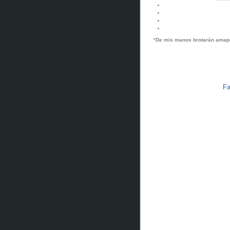
“De mis manos brotarán amapo
Fanny Je
h
F