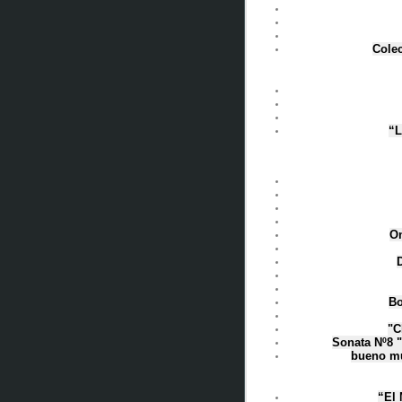
Cole
“L
On
Bo
"C
Sonata Nº8 "
bueno mu
“El 