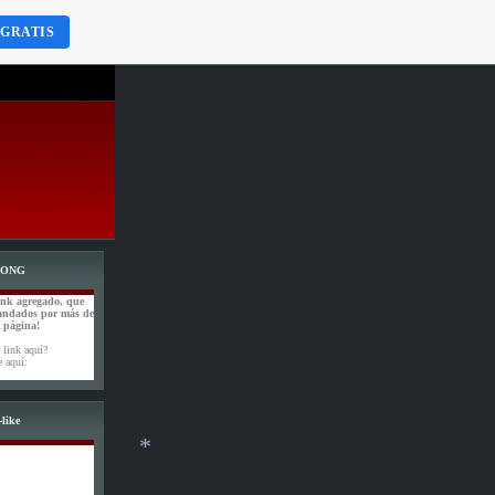
 GRATIS
WONG
ink agregado, que
andados por más de
a página!
 link aquí?
e aquí:
like