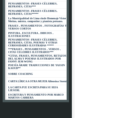
PENSAMIENTOS -FRASES CÉLEBRES,
REFRANES, CITAS***
PENSAMIENTOS -FRASES CÉLEBRES,
REFRANES, CITAS*****
La Municipalidad de Lima rinde Homenaje Víctor
Merino, músico, compositor y pianista peruano.
FRASES , PENSAMIENTOS , FOTOGRAFÍAS Y
VERSOS CORTOS
PINTURA , ESCULTURA , DIBUJOS ,
ILUSTRACIONES
PENSAMIENTOS -FRASES CÉLEBRES,
REFRANES, CITAS, POEMAS Y OTRAS
CURIOSIDADES ILUSTRADAS *****
***FRASES , PENSAMIENTOS , VERSOS ,
CITAS CELEBRES ILUSTRADOS***
*CITAS, FRASES, PENSAMIENTOS, RETAZOS
DEL ALMA Y POEMAS ILUSTRADOS POR
FANNY JEM WONG
POESÍA ÁRABE TRADUCCIONES DE YASSIN
KAOUD**
SOBRE COACHING
CARTA LÍRICA A OTRA MUJER Alfonsina Storni
LA CARTA FUE ESCRITA PARA SU HIJA
LIESERL
ESCRITURA Y PENSAMIENTO POR MARCO
MARTOS CARRERA