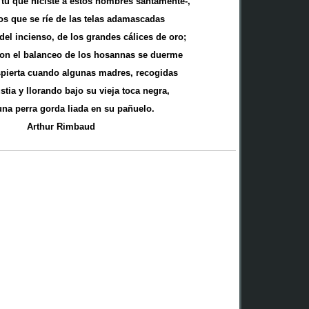
, tú que hiciste a estos hombres santamente-,
os que se ríe de las telas adamascadas
 del incienso, de los grandes cálices de oro;
on el balanceo de los hosannas se duerme
spierta cuando algunas madres, recogidas
tia y llorando bajo su vieja toca negra,
una perra gorda liada en su pañuelo.
Arthur Rimbaud