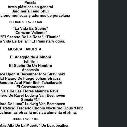
Poesía
Artes plásticas en general
Jardinería Feng Shui
cciono muñecas y adornos de porcelana
PELICULAS FAVORITAS
“La Vida Es Sueño”
“Corazón Valiente”
“El Secreto De La Rosa” “Titanic”
a Vida Es Bella” "El Pianista"y otras.
MUSICA FAVORITA
El Adaggio de Albinoni
Tell Him
El Sueño De Un Hombre
Anastasia
ce Upon A December Igor Stravinski
El Pájaro De Fuego Johan Strauss
Danubio Azul Piotr Ilich Tchaikovski
El Cascanueces
Vals De Las Flores Maurice Ravel
lero De Ravel Ludwig Van Beethoven
Sonata º14
laro De Luna" Ludwig Van Beethoven
Patética" Frederic Chopin Nocturno Opus 9 Nº2
chísimas otras la música alimenta el alma.
LIBROS FAVORITOS
Más Allá De La Muerte” De Leadbeather