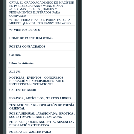
OPTAR EL GRADO ACADÉMICO DE MAGÍSTER
EN PSICOLOGÍA FANNY WONG MIÑAN
=> POEMAS , FRASES , HAIKUS Y
*
PENSAMIENTOS ILUSTRADOS PARA
COMPARTIR
=> DESPEDIDA TRAS LOS PORTALES DE LA
MUERTE: ¡LA VIDA! POR FANNY JEM WONG
=> VIENTOS DE OTO
HOME DE FANNY JEM WONG
POETAS CONSAGRADOS
Contacto
Libro de visitantes
ÁLBUM
NOTICIAS - EVENTOS - CONGRESOS -
EDUCACIÓN -UNIVERSIDADES- ARTE-
ENTREVISTAS-INVITACIONES
CARTAS DE AMOR
ENSAYOS , ARTÍCULOS , TEXTOS LIBRES
"ESTACIONES" RECOPILACIÓN DE POESÍA
ORIENTAL
POESÍA SENSUAL , APASIONADA , EROTICA ,
SUGESTIVA POR FANNY JEM WONG
POESÍA DE DOLOR, ANGUSTIA , AUSENCIA ,
DESOLACIÓN Y TRISTEZA
POESÍAS DE WALTER FAILA