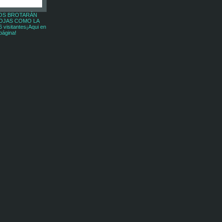
OS BROTARÁN
*
OJAS COMO LA
visitantes¡Aqui en
página!