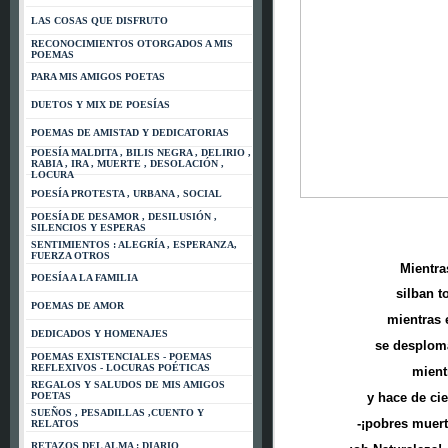
LAS COSAS QUE DISFRUTO
RECONOCIMIENTOS OTORGADOS A MIS
POEMAS
PARA MIS AMIGOS POETAS
DUETOS Y MIX DE POESÍAS
POEMAS DE AMISTAD Y DEDICATORIAS
POESÍA MALDITA , BILIS NEGRA , DELIRIO ,
RABIA , IRA , MUERTE , DESOLACIÓN ,
LOCURA
POESÍA PROTESTA , URBANA , SOCIAL
POESÍA DE DESAMOR , DESILUSIÓN ,
SILENCIOS Y ESPERAS
SENTIMIENTOS : ALEGRÍA , ESPERANZA,
FUERZA OTROS
Mientras
POESÍA A LA FAMILIA
silban to
POEMAS DE AMOR
mientras e
DEDICADOS Y HOMENAJES
se desploma
POEMAS EXISTENCIALES - POEMAS
REFLEXIVOS - LOCURAS POÉTICAS
mient
REGALOS Y SALUDOS DE MIS AMIGOS
POETAS
y hace de ci
SUEÑOS , PESADILLAS ,CUENTO Y
-¡pobres muerto
RELATOS
RETAZOS DEL ALMA : DIARIO