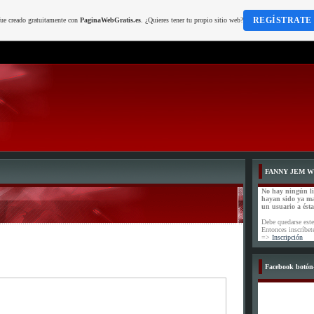
REGÍSTRATE
fue creado gratuitamente con
PaginaWebGratis.es
. ¿Quieres tener tu propio sitio web?
FANNY JEM 
No hay ningún l
hayan sido ya m
un usuario a ést
Debe quedarse este
Entonces inscríbet
=>
Inscripción
Facebook botón-