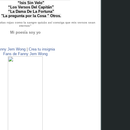
“Isis Sin Velo”
“Los Versos Del Capitán”
“La Dama De La Fortuna”
"La pregunta por la Cosa " Otros.
las rojas como la sangre quizás así consiga que mis versos sean
eternos”
Mi poesía soy yo
m Wong
ttp://www.bebo.com/Fannyjemwong
anny Jem Wong
|
Crea tu insignia
Fans de Fanny Jem Wong