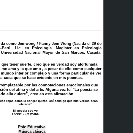
da como Jemwong / Fanny Jem Wong (Nacida el 29 de
Perú. Lic. en Psicología .Magister en Psicología
a Universidad Nacional Mayor de San Marcos. Casada,
 que tener suerte, creo que en verdad soy afortunada
 me ama y la que amo , a pesar de ello como cualquier
mundo interior complejo y una forma particular de ver
ida, cosa que se hace evidente en mis poemas.
rremplazable por las connotaciones emocionales que
ión del alma y del arte. Alguna vez leí "La poesía se
do ella quiere”, creo en esta afirmación.
as rojas como la sangre quizás, así consiga que mis versos sean
eternos”
Mi poesía soy yo
FANNY JEM WONG
Psic.Educativa
Música clásica