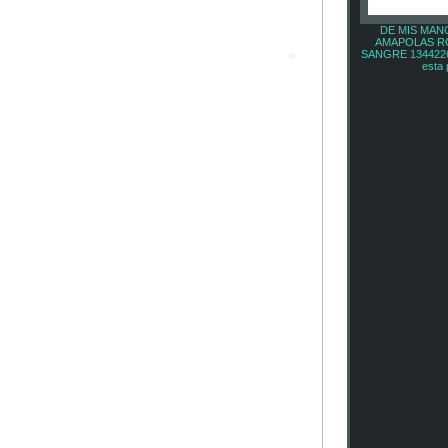
DE MIS MAN
AMAPOLAS R
SANGRE 1344226 
esta 
*