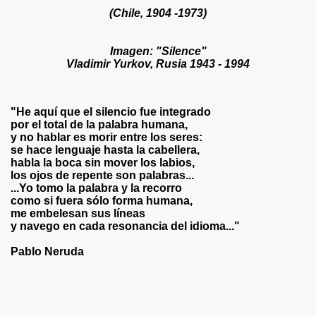
(Chile, 1904 -1973)
asta! ¡Basta! Por Fanny Jem Wong
Imagen: "Silence"
e El Baile! Por Fanny Jem Wong
Vladimir Yurkov, Rusia 1943 - 1994
m Wong
"He aquí que el silencio fue integrado
nte Desnuda Por Fanny Jem Wong
por el total de la palabra humana,
y no hablar es morir entre los seres:
nny Jem Wong
se hace lenguaje hasta la cabellera,
habla la boca sin mover los labios,
los ojos de repente son palabras...
...Yo tomo la palabra y la recorro
como si fuera sólo forma humana,
y Jem Wong
me embelesan sus líneas
y navego en cada resonancia del idioma..."
Pablo Neruda
Wong
gante Jilguero Negro Por Fanny Jem Wong