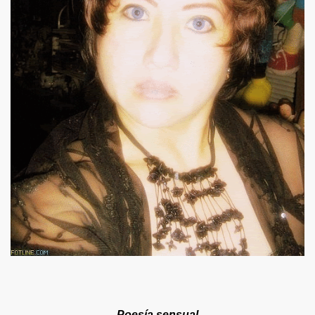
S LIBRES
DE POESÍA ORIENTAL
 , EROTICA , SUGESTIVA POR FANNY JEM WONG
POR FANNY JEM WONG
 JEM WONG
NY JEM WONG
endo" Por Fanny Jem Wong
Por Fanny Jem Wong
Wong
y Jem Wong
Poesía sensual