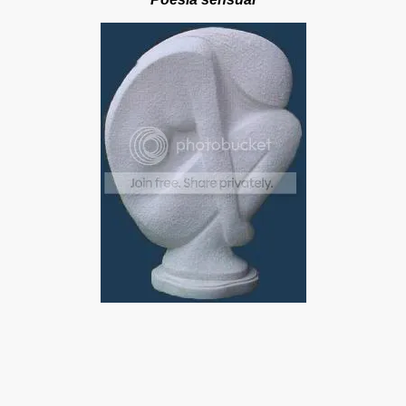
M WONG
y Jem Wong
ong
URA…QUIÉN ES EL DIRECTOR…Por Fanny Jem Wong
o De Puentes Hechos De Carnes Por Fanny Jem Wong
EM WONG
g
Y JEM WONG
Jem Wong
 Wong