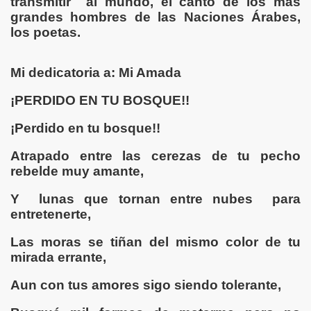
transmitir al mundo, el canto de los más
grandes hombres de las Naciones Árabes,
CARDO GONZÁLES VIGIL, CÉSAR TORO MONTALVO- JUS
los poetas.
INA
Mi dedicatoria a: Mi Amada
ENTAL
¡PERDIDO EN TU BOSQUE!!
¡Perdido en tu bosque!!
DESDE LA PROVINCIA CONSTITUCIONAL DEL CALLAO -L
Atrapado entre las cerezas de tu pecho
rebelde muy amante,
e la Condesa Sangrienta por Isabel Monzón
Y lunas que tornan entre nubes para
entretenerte,
ROS DE TRABAJO Y ALUMNOS
Las moras se tiñan del mismo color de tu
mirada errante,
SOÑANDO
Aun con tus amores sigo siendo tolerante,
ACIÓN