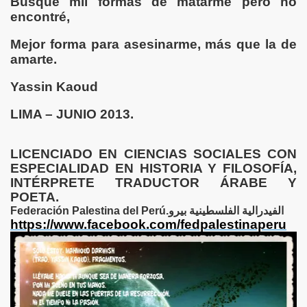
Busqué mil formas de matarme pero no
encontré,
IR
Mejor forma para asesinarme, más que la de
amarte.
PLO” I - POR FANNY JEM WONG
Yassin Kaoud
ASES, CITAS ILUSTRADOS-
LIMA – JUNIO 2013.
TOS Y POEMAS ILUSTRADOS---
LICENCIADO EN CIENCIAS SOCIALES CON
RES, REFRANES, CITAS***
ESPECIALIDAD EN HISTORIA Y FILOSOFÍA,
INTÉRPRETE TRADUCTOR ÁRABE Y
ES, REFRANES, CITAS*****
POETA.
Federación Palestina del Perú.الفيدرالية الفلسطينية بيرو
omenaje Víctor Merino, músico, compositor y pianista peru
https://www.facebook.com/fedpalestinaperu
TOGRAFÍAS Y VERSOS CORTOS
S , ILUSTRACIONES
RES, REFRANES, CITAS, POEMAS Y OTRAS CURIOSIDAD