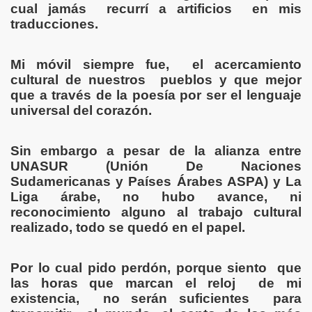
cual jamás recurrí a artificios en mis
, DELIRIO , RABIA , IRA , MUERTE , DESOLACIÓN , LOCUR
traducciones.
SOCIAL
Mi móvil siempre fue, el acercamiento
IÓN , SILENCIOS Y ESPERAS
cultural de nuestros pueblos y que mejor
que a través de la poesía por ser el lenguaje
PERANZA, FUERZA OTROS
universal del corazón.
Sin embargo a pesar de la alianza entre
UNASUR (
Unión De Naciones
Sudamericanas y Países Árabes ASPA) y La
Liga árabe, no hubo avance, ni
reconocimiento alguno al trabajo cultural
MAS REFLEXIVOS - LOCURAS POÉTICAS
realizado, todo se quedó en el papel.
MIGOS POETAS
Por lo cual pido perdón, porque siento que
O Y RELATOS
las horas que marcan el reloj de mi
existencia, no serán suficientes para