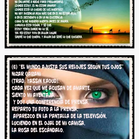
VERSOS , CITAS CELEBRES ILUSTRADOS***
OS, RETAZOS DEL ALMA Y POEMAS ILUSTRADOS POR F
 DE YASSIN KAOUD**
NES DE YASSIN KAOUD-*
TRADUCCIONES DE YASSIN KAOUD
NES DE MI AMIGO YASSIN KAOUD**
TRADUCCIONES DE YASSIN KAOUD****
DEL GRAN MAHMUD DARWISH -
E YASSIN KAOUD*-
 YASSIN KAOUD-SETIEMBRE, LA LLUVIA. NIZAR QABAN