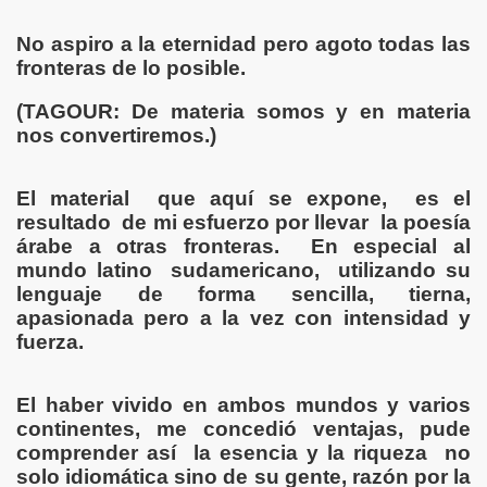
No aspiro a la eternidad pero agoto todas las
S LIBRES
fronteras de lo posible.
DE POESÍA ORIENTAL
(TAGOUR: De materia somos y en materia
nos convertiremos.)
 , EROTICA , SUGESTIVA POR FANNY JEM WONG
 AUSENCIA , DESOLACIÓN Y TRISTEZA
El material que aquí se expone, es el
resultado de mi esfuerzo por llevar la poesía
árabe a otras fronteras. En especial al
mundo latino sudamericano, utilizando su
lenguaje de forma sencilla, tierna,
apasionada pero a la vez con intensidad y
 A MIS POEMAS
fuerza.
El haber vivido en ambos mundos y varios
continentes, me concedió ventajas, pude
comprender así la esencia y la riqueza no
TORIAS
solo idiomática sino de su gente, razón por la