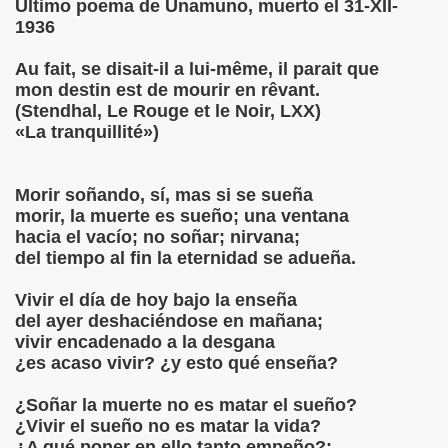
Último poema de Unamuno, muerto el 31-XII-
1936
S LIBRES
Au fait, se disait-il a lui-même, il parait que
DE POESÍA ORIENTAL
mon destin est de mourir en rêvant.
(Stendhal, Le Rouge et le Noir, LXX)
 , EROTICA , SUGESTIVA POR FANNY JEM WONG
«La tranquillité»)
 AUSENCIA , DESOLACIÓN Y TRISTEZA
Morir soñando, sí, mas si se sueña
morir, la muerte es sueño; una ventana
hacia el vacío; no soñar; nirvana;
del tiempo al fin la eternidad se adueña.
 A MIS POEMAS
Vivir el día de hoy bajo la enseña
del ayer deshaciéndose en mañana;
vivir encadenado a la desgana
¿es acaso vivir? ¿y esto qué enseña?
¿Soñar la muerte no es matar el sueño?
TORIAS
¿Vivir el sueño no es matar la vida?
¿A qué poner en ello tanto empeño?: