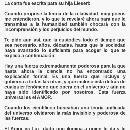
La carta fue escrita para su hija Lieserl:
S LIBRES
Cuando propuse la teoría de la relatividad, muy pocos
me entendieron, y lo que te revelaré ahora para que lo
transmitas a la humanidad también chocará con la
DE POESÍA ORIENTAL
incomprensión y los perjuicios del mundo.
 , EROTICA , SUGESTIVA POR FANNY JEM WONG
Te pido aun así, que la custodies todo el tiempo que
sea necesario, años, décadas, hasta que la sociedad
 AUSENCIA , DESOLACIÓN Y TRISTEZA
haya avanzado lo suficiente para acoger lo que te
explico a continuación.
Hay una fuerza extremadamente poderosa para la que
hasta ahora la ciencia no ha encontrado una
explicación formal. Es una fuerza que incluye y
gobierna a todas las otras, y que incluso está detrás de
 A MIS POEMAS
cualquier fenómeno que opera en el universo y aún no
haya sido identificado por nosotros. Esta fuerza
universal es el AMOR.
Cuando los científicos buscaban una teoría unificada
del universo olvidaron la más invisible y poderosa de
las fuerzas.
TORIAS
El Amor es Luz, dado que ilumina a quien lo da y lo