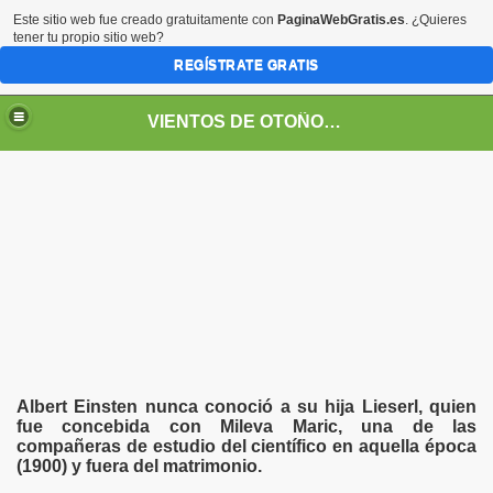
Este sitio web fue creado gratuitamente con
PaginaWebGratis.es
. ¿Quieres
tener tu propio sitio web?
REGÍSTRATE GRATIS
VIENTOS DE OTOÑO POR FANNY JEM WONG
Albert Einsten nunca conoció a su hija Lieserl, quien
fue concebida con Mileva Maric, una de las
SOS -EDUCACIÓN -UNIVERSIDADES- ARTE- ENTREVISTA
compañeras de estudio del científico en aquella época
(1900) y fuera del matrimonio.