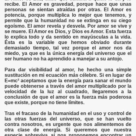
recibe. El Amor es gravedad, porque hace que unas
, DELIRIO , RABIA , IRA , MUERTE , DESOLACIÓN , LOCUR
personas se sientan atraídas por otras. El Amor es
potencia, porque multiplica lo mejor que tenemos, y
SOCIAL
permite que la humanidad no se extinga en su ciego
egoísmo. El amor revela y desvela. Por amor se vive y
IÓN , SILENCIOS Y ESPERAS
se muere. El Amor es Dios, y Dios es Amor. Esta fuerza
lo explica todo y da sentido en mayúsculas a la vida.
Ésta es la variable que hemos obviado durante
PERANZA, FUERZA OTROS
demasiado tiempo, tal vez porque el amor nos da
miedo, ya que es la única energía del universo que el
ser humano no ha aprendido a manejar a su antojo.
Para dar visibilidad al amor, he hecho una simple
sustitución en mi ecuación más célebre. Si en lugar de
E=mc² aceptamos que la energía para sanar el mundo
puede obtenerse a través del amor multiplicado por la
velocidad de la luz al cuadrado, llegaremos a la
MAS REFLEXIVOS - LOCURAS POÉTICAS
conclusión de que el amor es la fuerza más poderosa
que existe, porque no tiene límites.
MIGOS POETAS
Tras el fracaso de la humanidad en el uso y control de
las otras fuerzas del universo, que se han vuelto
O Y RELATOS
contra nosotros, es urgente que nos alimentemos de
otra clase de energía. Si queremos que nuestra
especie sobreviva, si nos proponemos encontrar un