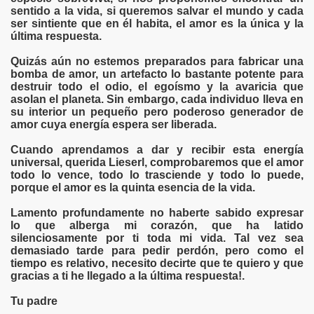
sentido a la vida, si queremos salvar el mundo y cada
ser sintiente que en él habita, el amor es la única y la
CARDO GONZÁLES VIGIL, CÉSAR TORO MONTALVO- JUS
última respuesta.
INA
Quizás aún no estemos preparados para fabricar una
bomba de amor, un artefacto lo bastante potente para
ENTAL
destruir todo el odio, el egoísmo y la avaricia que
asolan el planeta. Sin embargo, cada individuo lleva en
su interior un pequeño pero poderoso generador de
amor cuya energía espera ser liberada.
DESDE LA PROVINCIA CONSTITUCIONAL DEL CALLAO -L
Cuando aprendamos a dar y recibir esta energía
universal, querida Lieserl, comprobaremos que el amor
e la Condesa Sangrienta por Isabel Monzón
todo lo vence, todo lo trasciende y todo lo puede,
porque el amor es la quinta esencia de la vida.
Lamento profundamente no haberte sabido expresar
lo que alberga mi corazón, que ha latido
ROS DE TRABAJO Y ALUMNOS
silenciosamente por ti toda mi vida. Tal vez sea
demasiado tarde para pedir perdón, pero como el
SOÑANDO
tiempo es relativo, necesito decirte que te quiero y que
gracias a ti he llegado a la última respuesta!.
ACIÓN
Tu padre