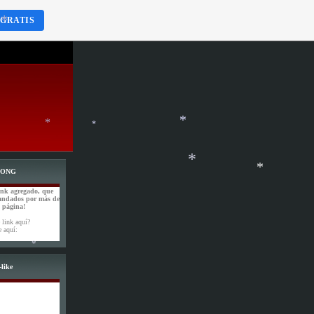
*
*
*
 GRATIS
*
WONG
*
*
*
ink agregado, que
*
andados por más de
a página!
 link aquí?
e aquí:
like
*