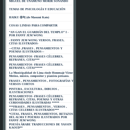
MIGUEL DE UNAMUNO MORIR SOÑANDO
TEMAS DE PSICOLOGÍA Y EDUCACIÓN
HAIKU 俳句 (de Masumi Kato)
COSAS LINDAS PARA COMPARTIR
“AN GAN EL GUARDIÁN DEL TEMPLO” I -
POR FANNY JEM WONG
- FANNY JEM WONG VERSOS, FRASES,
CITAS ILUSTRADOS-
---CITAS ,FRASES , PENSAMIENTOS Y
POEMAS ILUSTRADOS---
PENSAMIENTOS -FRASES CÉLEBRES,
REFRANES, CITAS***
PENSAMIENTOS -FRASES CÉLEBRES,
REFRANES, CITAS*****
La Municipalidad de Lima rinde Homenaje Víctor
Merino, músico, compositor y pianista peruano.
FRASES , PENSAMIENTOS , FOTOGRAFÍAS Y
VERSOS CORTOS
PINTURA , ESCULTURA , DIBUJOS ,
ILUSTRACIONES
PENSAMIENTOS -FRASES CÉLEBRES,
REFRANES, CITAS, POEMAS Y OTRAS
CURIOSIDADES ILUSTRADAS *****
***FRASES , PENSAMIENTOS , VERSOS ,
CITAS CELEBRES ILUSTRADOS***
*CITAS, FRASES, PENSAMIENTOS, RETAZOS
DEL ALMA Y POEMAS ILUSTRADOS POR
FANNY JEM WONG
POESÍA ÁRABE TRADUCCIONES DE YASSIN
KAOUD**