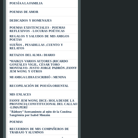
POESÍA A LA FAMILIA
POEMAS DE AMOR
DEDICADOS Y HOMENAJES
POEMAS EXISTENCIALES - POEMAS
REFLEXIVOS - LOCURAS POÉTICAS
REGALOS Y SALUDOS DE MIS AMIGOS
POETAS
SUEÑOS , PESADILLAS ,CUENTO Y
RELATOS
RETAZOS DEL ALMA : DIARIO
*HAIKUS VARIOS AUTORES (RICARDO
GONZÁLES VIGIL, CÉSAR TORO
MONTALVO- JUSTO JORGE PADRÓN ,FANNY
JEM WONG Y OTROS
MI AMIGA LIDIA ESCRIBIÓ : MENINA
RECOPILACIÓN DE POESÍA ORIENTAL
MIS ENLACES
FANNY JEM WONG DICE: HOLA DESDE LA
PROVINCIA CONSTITUCIONAL DEL CALLAO
-LIMA PERÚ
"Báthory"Acercamiento al mito de la Condesa
Sangrienta por Isabel Monzón
POEMAS
RECUERDOS DE MIS COMPAÑEROS DE
TRABAJO Y ALUMNOS