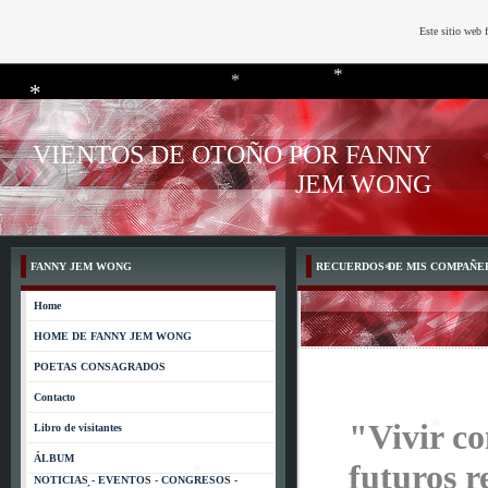
Este sitio web 
*
*
VIENTOS DE OTOÑO POR FANNY
*
JEM WONG
*
FANNY JEM WONG
RECUERDOS DE MIS COMPAÑE
Home
HOME DE FANNY JEM WONG
*
POETAS CONSAGRADOS
Contacto
"Vivir co
Libro de visitantes
ÁLBUM
futuros r
NOTICIAS - EVENTOS - CONGRESOS -