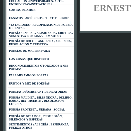
EDUCACIÓN -UNIVERSIDADES- ARTE-
ENTREVISTAS-INVITACIONES
ERNEST
*
CARTAS DE AMOR
ENSAYOS , ARTÍCULOS , TEXTOS LIBRES
*
"ESTACIONES" RECOPILACIÓN DE POESÍA
ORIENTAL
POESÍA SENSUAL , APASIONADA , EROTICA ,
SUGESTIVA POR FANNY JEM WONG
POESÍA DE DOLOR, ANGUSTIA , AUSENCIA ,
DESOLACIÓN Y TRISTEZA
*
POESÍAS DE WALTER FAILA
LAS COSAS QUE DISFRUTO
RECONOCIMIENTOS OTORGADOS A MIS
POEMAS
PARA MIS AMIGOS POETAS
DUETOS Y MIX DE POESÍAS
POEMAS DE AMISTAD Y DEDICATORIAS
POESÍA MALDITA , BILIS NEGRA , DELIRIO ,
RABIA , IRA , MUERTE , DESOLACIÓN ,
LOCURA
POESÍA PROTESTA , URBANA , SOCIAL
POESÍA DE DESAMOR , DESILUSIÓN ,
*
SILENCIOS Y ESPERAS
SENTIMIENTOS : ALEGRÍA , ESPERANZA,
FUERZA OTROS