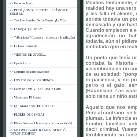
Moveos lentamente, e
=> Gotas de Acero
realidad hay una serp
=> PERÚ ¡SOMOS FUERTES…SEÁMOSLO
y les falta el alient
SIEMPRE!
apriete todavía un p
=> Tras Los Portales De La Muerte: ¡La Vida!.
demasiado y que basta 
=> La Magia Que Purifica
Cuando empiecen a vol
agradecerán no ha
=> “Vibraciones” (La prosa , el poema y la reflexión)
todavía, aún si pidie
embotada que en realida
=> La Gata Esmeralda
=> VIENTOS DE OTOÑO...
Un poeta que tenía u
contaba la historia
=> Ojo de Osiris
vislumbrada en un conc
=> Centellas de gotas invisibles
de su soledad: “porqu
ni paciencia; y no p
=> LOS FOLIOS Y LOS SIGNOS
perro o el gato, ser
=> Gotas de Acero VIDEO Hand in Hand
(Baudelaire,
Las viud
sólo tiene un niño est
=> Vibraciones El Poema
=> QUEMÁNDOME DE A POCOS
Aquello que nos em
Pero al contrario, se 
=> FLORES DE CENIZAS
plumas. La infancia es
hombre famélico, ant
=> Blanca Señora (A la memoria de Blanca Varela)
decir criminal. Vues
=> MI AMIGO WALTER FAILA ESCRIBIÓ :
"OTROS TIEMPOS"
terriblemente su fue