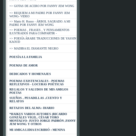
=> GOTAS DE ACERO POR FANNY JEM WONG
=> REQUIEM A MI PADRE POR FANNY JEM
WONG- VIDEO
=> Mario H. Russo - ÁRBOL SAGRADO: A MI
PADRE POR FANNY JEM WONG
=> POEMAS , FRASES , Y PENSAMIENTOS
ILUSTRADOS PARA COMPARTIR -
=> POESÍA ÁRABE TRADUCCIONES DE YASSIN
KAOUD
=> MADIBA EL DIAMANTE NEGRO
POESÍA A LA FAMILIA
POEMAS DE AMOR
DEDICADOS Y HOMENAJES
POEMAS EXISTENCIALES - POEMAS
REFLEXIVOS - LOCURAS POÉTICAS
REGALOS Y SALUDOS DE MIS AMIGOS
POETAS
SUEÑOS , PESADILLAS ,CUENTO Y
RELATOS
RETAZOS DEL ALMA : DIARIO
*HAIKUS VARIOS AUTORES (RICARDO
GONZÁLES VIGIL, CÉSAR TORO
MONTALVO- JUSTO JORGE PADRÓN ,FANNY
JEM WONG Y OTROS
MI AMIGA LIDIA ESCRIBIÓ : MENINA