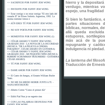
hierro y la depositar
=> SACRIFICIO POR FANNY JEM WONG
verdugo, mientras vo
=> INSTANTE POR FANNY JEM WONG
espejo, una fragilidad 
=> Estar contigo o no estar contigo "El otro lado del
corazón II" de Eliseo Subiela. Argentina, 1992. La
Si bien lo fantástico,
escena contiene versos e
partes situaciones 
=> AÚN ERES TÚ POR FANNY JEM WONG
bíblicas, normales, d
=> NO SOY POETA POR FANNY JEM WONG
allá queda excluida
estupores, sortilegio
=> MOMENTOS POR FANNY JEM WONG (1)
más acá de la puer
=> CÉSAR AMARO Y FANNY JEM WONG
GRABADO 2010 - LA NOVIA DE LA OSCURIDAD
repugnante y caótic
(MUSICA: "DE LA PELICULA CINEMA
indulgencia ni piedad.
PARADISO", CESAR AMARO EN GUITARRA)
=> CÉSAR AMARO Y FANNY JEM WONG
GRABADO 2010 - MI PEQUEÑO NIÑO (MUSICA:
ROBERT SCHUMMAN TRÄUMEREI - GUITARRA
CÉSAR AMARO)
La lanterna del filosof
=> TÚ POR FANNY JEM WONG.
Traducción de Ernest
=> DAME AMOR POR FANNY JEM WONG
=> El Canto de Aengus, el Errante.William Butler
Yeats.
=> NO ME DA MIEDO MORIR JUNTO A TI. -
NANA MOUSKOURI
=> Alberto Cortez "Como el primer día"
=> Edith Piaf Non je ne regrette rien
=> CON LAS PALABRAS DESNUDAS POR
FANNY JEM WONG