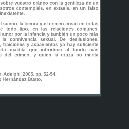
á sobre vuestro cráneo con la gentileza de un
sotros contempláis, en éxtasis, en un falso
inexistente.
 el sueño, la locura y el crimen crean en todas
de todo tipo, en las relaciones comunes,
el amor por la infancia y también un poco más
 la connivencia sexual. De desilusiones,
s, traiciones y aspavientos ya hay suficiente
ta maldita que introduce al fondo más
o del crimen, y quien la cruza no merita
o
, Adelphi, 2005, pp. 52-54.
o Hernández Busto.