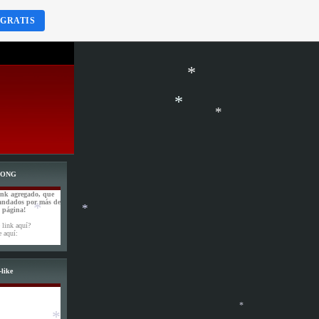
 GRATIS
*
*
*
*
*
*
WONG
ink agregado, que
andados por más de
a página!
 link aquí?
e aquí:
*
like
*