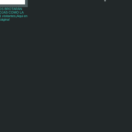
OS BROTARÁN
OJAS COMO LA
visitantes¡Aqui en
*
página!
*
*