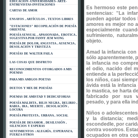
EDUCACIÓN -UNIVERSIDADES- ARTE-
ENTREVISTAS-INVITACIONES
Es hermoso este pens
CARTAS DE AMOR
sentencias: “La infa
pueden agotar todos l
ENSAYOS , ARTÍCULOS , TEXTOS LIBRES
amores es mejor no a
"ESTACIONES" RECOPILACIÓN DE POESÍA
especialmente cuando
ORIENTAL
sufrimiento, natural
POESÍA SENSUAL , APASIONADA , EROTICA ,
SUGESTIVA POR FANNY JEM WONG
objeto.
POESÍA DE DOLOR, ANGUSTIA , AUSENCIA ,
DESOLACIÓN Y TRISTEZA
Amad la infancia con
POESÍAS DE WALTER FAILA
sólo aparentemente, 
LAS COSAS QUE DISFRUTO
la infancia no compr
el odio, nacido del m
RECONOCIMIENTOS OTORGADOS A MIS
POEMAS
entiende a la perfecc
los niños, casi siemp
PARA MIS AMIGOS POETAS
ávida está la infancia
DUETOS Y MIX DE POESÍAS
lo mastica, se harta d
fabricado por sus v
POEMAS DE AMISTAD Y DEDICATORIAS
pesado, y para ella ind
POESÍA MALDITA , BILIS NEGRA , DELIRIO ,
RABIA , IRA , MUERTE , DESOLACIÓN ,
LOCURA
Niños o adolescentes,
POESÍA PROTESTA , URBANA , SOCIAL
y la distancia; med
POESÍA DE DESAMOR , DESILUSIÓN ,
escondedle, por carid
SILENCIOS Y ESPERAS
contra vosotros. Estad
SENTIMIENTOS : ALEGRÍA , ESPERANZA,
ocupados en otra cos
FUERZA OTROS