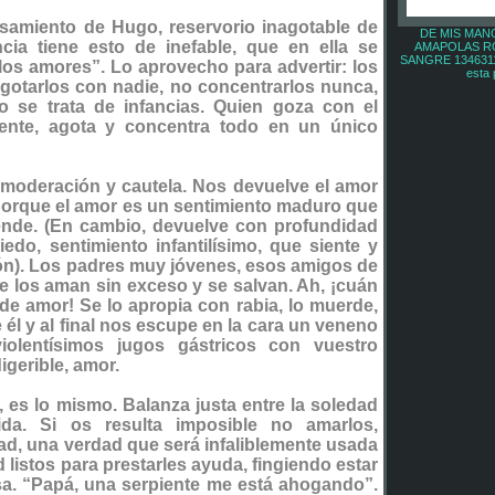
amiento de Hugo, reservorio inagotable de
DE MIS MAN
ncia tiene esto de inefable, que en ella se
AMAPOLAS R
SANGRE 1346311 
os amores”. Lo aprovecho para advertir: los
*
esta 
gotarlos con nadie, no concentrarlos nunca,
 se trata de infancias. Quien goza con el
mente, agota y concentra todo en un único
 moderación y cautela. Nos devuelve el amor
porque el amor es un sentimiento maduro que
ende. (En cambio, devuelve con profundidad
iedo, sentimiento infantilísimo, que siente y
ión). Los padres muy jóvenes, esos amigos de
re los aman sin exceso y se salvan. Ah, ¡cuán
 de amor! Se lo apropia con rabia, lo muerde,
e él y al final nos escupe en la cara un veneno
iolentísimos jugos gástricos con vuestro
igerible, amor.
 es lo mismo. Balanza justa entre la soledad
ida. Si os resulta imposible no amarlos,
ad, una verdad que será infaliblemente usada
 listos para prestarles ayuda, fingiendo estar
a. “Papá, una serpiente me está ahogando”.