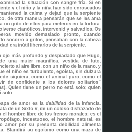
xaminad la situación con sangre fría. Si en
iente y el niño y la niña han sido enroscados
o, mantened la calma y dejad que la serpiente
oco, de otra manera pensarán que se les ama
un grito de ellos para meteros en la tortura.
verse cianóticos, intervenid y salvadlos. Os
beros movido demasiado pronto, cuando
ndo socorro a gritos, pensaban con la cabeza
d era inútil liberarlos de la serpiente.
n ojo más profundo y despiadado que Hugo,
 de una mujer magnífica, vestida de luto,
ierto al aire libre, con un niño de la mano, y
e el niño es turbulento, egoísta, sin dulzura
uede siquiera, como el animal puro, como el
vir de confidente a los dolores solitarios”
as
). Quien tiene un perro no está solo; quien
á solo.
papa de amor es la
debilidad
de la infancia.
trata de un Sixto V, de un coloso disfrazado de
 el hombre libre de los frenos morales: es el
ropófago, incestuoso, el hombre natural, es
tro amor por su presunta debilidad alimenta
rza. Blandirá su egoísmo como una maza de