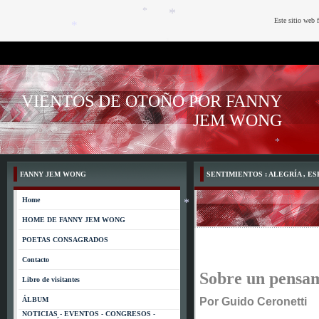
*
Este sitio web 
*
*
*
*
VIENTOS DE OTOÑO POR FANNY
JEM WONG
FANNY JEM WONG
SENTIMIENTOS : ALEGRÍA , E
Home
HOME DE FANNY JEM WONG
*
POETAS CONSAGRADOS
*
Contacto
Sobre un pensam
Libro de visitantes
ÁLBUM
Por Guido Ceronetti
NOTICIAS - EVENTOS - CONGRESOS -