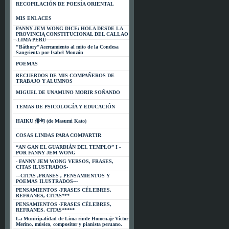
RECOPILACIÓN DE POESÍA ORIENTAL
MIS ENLACES
FANNY JEM WONG DICE: HOLA DESDE LA
PROVINCIA CONSTITUCIONAL DEL CALLAO
-LIMA PERÚ
"Báthory"Acercamiento al mito de la Condesa
Sangrienta por Isabel Monzón
POEMAS
RECUERDOS DE MIS COMPAÑEROS DE
TRABAJO Y ALUMNOS
MIGUEL DE UNAMUNO MORIR SOÑANDO
TEMAS DE PSICOLOGÍA Y EDUCACIÓN
HAIKU 俳句 (de Masumi Kato)
COSAS LINDAS PARA COMPARTIR
“AN GAN EL GUARDIÁN DEL TEMPLO” I -
POR FANNY JEM WONG
- FANNY JEM WONG VERSOS, FRASES,
CITAS ILUSTRADOS-
---CITAS ,FRASES , PENSAMIENTOS Y
POEMAS ILUSTRADOS---
PENSAMIENTOS -FRASES CÉLEBRES,
REFRANES, CITAS***
PENSAMIENTOS -FRASES CÉLEBRES,
REFRANES, CITAS*****
La Municipalidad de Lima rinde Homenaje Víctor
Merino, músico, compositor y pianista peruano.