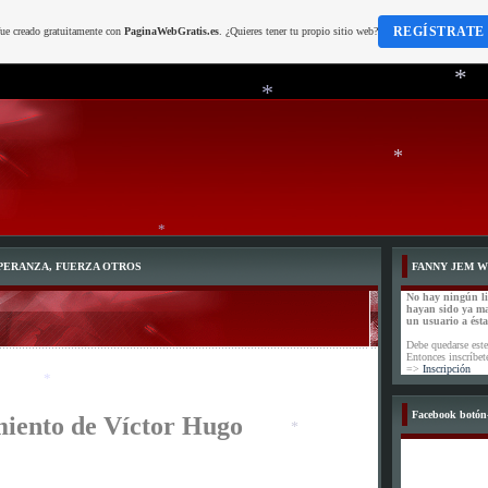
*
REGÍSTRATE
fue creado gratuitamente con
PaginaWebGratis.es
. ¿Quieres tener tu propio sitio web?
*
*
SPERANZA, FUERZA OTROS
FANNY JEM 
No hay ningún l
hayan sido ya m
un usuario a ést
*
Debe quedarse este
Entonces inscríbet
=>
Inscripción
Facebook botón-
iento de Víctor Hugo
*