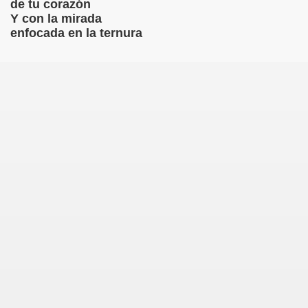
de tu corazón
Y con la mirada
S LIBRES
enfocada en la ternura
DE POESÍA ORIENTAL
 , EROTICA , SUGESTIVA POR FANNY JEM WONG
 AUSENCIA , DESOLACIÓN Y TRISTEZA
 A MIS POEMAS
TORIAS