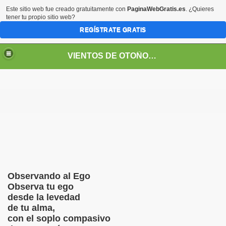
Este sitio web fue creado gratuitamente con
PaginaWebGratis.es
. ¿Quieres
tener tu propio sitio web?
REGÍSTRATE GRATIS
VIENTOS DE OTOÑO POR FANNY JEM WONG
Observando al Ego
Observa tu ego
desde la levedad
SOS -EDUCACIÓN -UNIVERSIDADES- ARTE- ENTREVISTA
de tu alma,
con el soplo compasivo