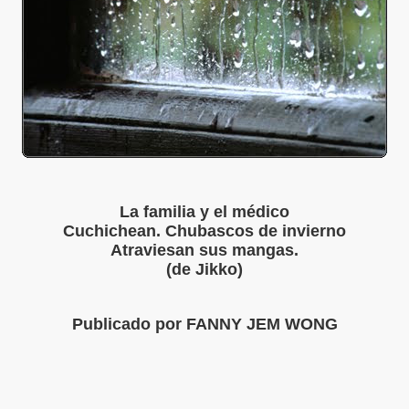
S LIBRES
DE POESÍA ORIENTAL
 , EROTICA , SUGESTIVA POR FANNY JEM WONG
 AUSENCIA , DESOLACIÓN Y TRISTEZA
La familia y el médico
Cuchichean. Chubascos de invierno
Atraviesan sus mangas.
(de Jikko)
 A MIS POEMAS
Publicado por
FANNY JEM WONG
TORIAS