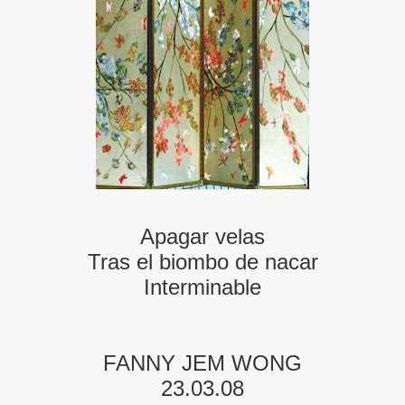
S LIBRES
DE POESÍA ORIENTAL
 , EROTICA , SUGESTIVA POR FANNY JEM WONG
 AUSENCIA , DESOLACIÓN Y TRISTEZA
Apagar velas
Tras el biombo de nacar
 A MIS POEMAS
Interminable
FANNY JEM WONG
TORIAS
23.03.08