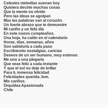
Celestes melodías suenan hoy
, DELIRIO , RABIA , IRA , MUERTE , DESOLACIÓN , LOCUR
Quisiera decirte muchas cosas
Que la mente no olvide
SOCIAL
Pero las ideas se agolpan
Mas las palabras van al corazón.
Un fuerte abrazo que te demuestre
IÓN , SILENCIOS Y ESPERAS
Mi cariño y un feliz día
En este nuevo cumpleaños.
PERANZA, FUERZA OTROS
Una hoja, ha caído en el calendario
Horas, días, semanas, años
Son sabiduría a cada paso
Escribiendo nostalgias, caricias
Deseos de un ser humano, muy extenso.
Me uno a una plegaria
Que seas feliz a cada instante
Y que el sol no deje de brillar
Para ti, inmensa felicidad
MAS REFLEXIVOS - LOCURAS POÉTICAS
Felicidades querida Jem.
Mis cariños.
Orquídea Apasionada
MIGOS POETAS
Chile
ABIOS CERRADOS ( poema en Vals)
: Sueñas