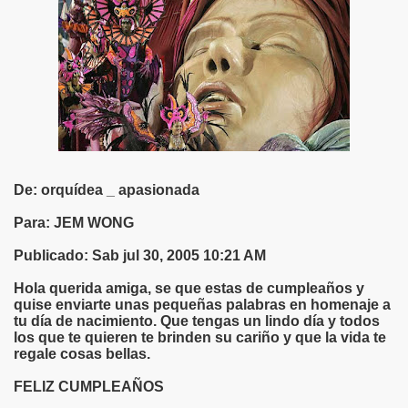
S LIBRES
DE POESÍA ORIENTAL
 , EROTICA , SUGESTIVA POR FANNY JEM WONG
 AUSENCIA , DESOLACIÓN Y TRISTEZA
De: orquídea _ apasionada
Para: JEM WONG
Publicado: Sab jul 30, 2005 10:21 AM
 A MIS POEMAS
Hola querida amiga, se que estas de cumpleaños y
quise enviarte unas pequeñas palabras en homenaje a
tu día de nacimiento. Que tengas un lindo día y todos
los que te quieren te brinden su cariño y que la vida te
regale cosas bellas.
TORIAS
FELIZ CUMPLEAÑOS