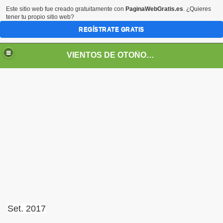
Este sitio web fue creado gratuitamente con
PaginaWebGratis.es
. ¿Quieres
tener tu propio sitio web?
REGÍSTRATE GRATIS
VIENTOS DE OTOÑO POR FANNY JEM WONG
SOS -EDUCACIÓN -UNIVERSIDADES- ARTE- ENTREVISTA
Set. 2017