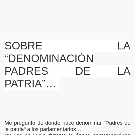
S LIBRES
DE POESÍA ORIENTAL
 , EROTICA , SUGESTIVA POR FANNY JEM WONG
SOBRE LA
 AUSENCIA , DESOLACIÓN Y TRISTEZA
“DENOMINACIÓN
PADRES DE LA
PATRIA”…
 A MIS POEMAS
Me pregunto de dónde nace denominar "Padres de
TORIAS
la patria" a los parlamentarios…