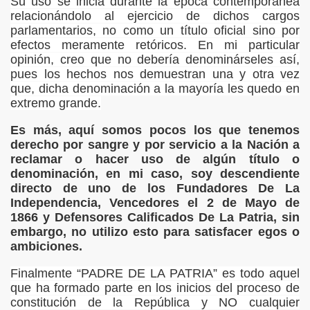
Su uso se inicia durante la época contemporánea
, DELIRIO , RABIA , IRA , MUERTE , DESOLACIÓN , LOCUR
relacionándolo al ejercicio de dichos cargos
parlamentarios, no como un título oficial sino por
SOCIAL
efectos meramente retóricos. En mi particular
opinión, creo que no debería denominárseles así,
IÓN , SILENCIOS Y ESPERAS
pues los hechos nos demuestran una y otra vez
que, dicha denominación a la mayoría les quedo en
PERANZA, FUERZA OTROS
extremo
grande.
Es más, aquí somos pocos los que tenemos
derecho por sangre y por servicio a la Nación a
reclamar o hacer uso de algún título o
denominación, en mi caso, soy descendiente
directo de uno de los Fundadores De La
Independencia, Vencedores el 2 de Mayo de
1866 y Defensores Calificados De La Patria, sin
MAS REFLEXIVOS - LOCURAS POÉTICAS
embargo, no utilizo esto para satisfacer egos o
ambiciones.
MIGOS POETAS
Finalmente “PADRE DE LA PATRIA” es todo aquel
O Y RELATOS
que ha formado parte en los inicios del proceso de
constitución de la República y NO cualquier