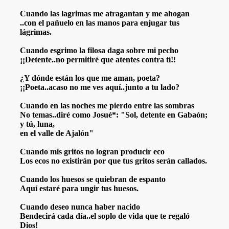
PERANZA, FUERZA OTROS
Cuando las lagrimas me atragantan y me ahogan
..con el pañuelo en las manos para enjugar tus
lágrimas.
Cuando esgrimo la filosa daga sobre mi pecho
¡¡Detente..no permitiré que atentes contra tí!!
¿Y dónde están los que me aman, poeta?
¡¡Poeta..acaso no me ves aquí..junto a tu lado?
MAS REFLEXIVOS - LOCURAS POÉTICAS
Cuando en las noches me pierdo entre las sombras
MIGOS POETAS
No temas..diré como Josué*: "Sol, detente en Gabaón;
y tú, luna,
en el valle de Ajalón"
O Y RELATOS
Cuando mis gritos no logran producir eco
Los ecos no existirán por que tus gritos serán callados.
Cuando los huesos se quiebran de espanto
CARDO GONZÁLES VIGIL, CÉSAR TORO MONTALVO- JUS
Aquí estaré para ungir tus huesos.
INA
Cuando deseo nunca haber nacido
Bendecirá cada día..el soplo de vida que te regaló
ENTAL
Dios!