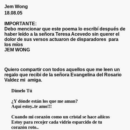
Jem Wong
18.08.05
IMPORTANTE:
Debo mencionar que este poema lo escribí después de
haber leído a la señora Teresa Acevedo sin querer el
-EURIDICE)
dolor de sus versos actuaron de disparadores para
los míos
 JEM Y EURIDICE)
JEM WONG
Quiero compartir con todos aquellos que me leen un
Wong - Walter Respondió :Necesidad de piel
regalo que recibi de la señora Evangelina del Rosario
Valdez mi amiga.
TORIAS
Dímelo Tú
, DELIRIO , RABIA , IRA , MUERTE , DESOLACIÓN , LOCUR
¿Y dónde están los que me aman?
Aquí estoy..te amo!!!
SOCIAL
Cuando mi corazón como un cristal se hace añicos
IÓN , SILENCIOS Y ESPERAS
Estoy para recojer cada vidrio esparcido de tu
corazón roto..