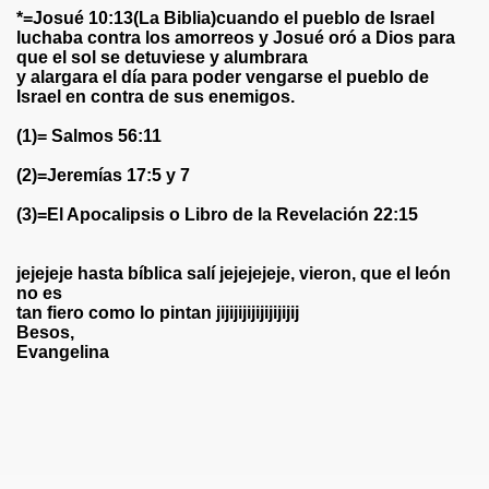
ASES, CITAS ILUSTRADOS-
*=Josué 10:13(La Biblia)cuando el pueblo de Israel
luchaba contra los amorreos y Josué oró a Dios para
TOS Y POEMAS ILUSTRADOS---
que el sol se detuviese y alumbrara
y alargara el día para poder vengarse el pueblo de
Israel en contra de sus enemigos.
RES, REFRANES, CITAS***
(1)= Salmos 56:11
ES, REFRANES, CITAS*****
(2)=Jeremías 17:5 y 7
omenaje Víctor Merino, músico, compositor y pianista peru
(3)=El Apocalipsis o Libro de la Revelación 22:15
TOGRAFÍAS Y VERSOS CORTOS
jejejeje hasta bíblica salí jejejejeje, vieron, que el león
S , ILUSTRACIONES
no es
tan fiero como lo pintan jijijijijijijijijij
Besos,
RES, REFRANES, CITAS, POEMAS Y OTRAS CURIOSIDAD
Evangelina
VERSOS , CITAS CELEBRES ILUSTRADOS***
OS, RETAZOS DEL ALMA Y POEMAS ILUSTRADOS POR F
 DE YASSIN KAOUD**