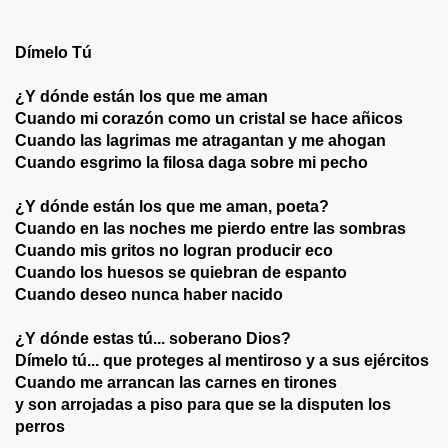
Dímelo Tú
dad
¿Y dónde están los que me aman
Cuando mi corazón como un cristal se hace añicos
Cuando las lagrimas me atragantan y me ahogan
Cuando esgrimo la filosa daga sobre mi pecho
os
¿Y dónde están los que me aman, poeta?
Cuando en las noches me pierdo entre las sombras
Cuando mis gritos no logran producir eco
mor... (María Ofelia Reimundo –Jem Wong)
Cuando los huesos se quiebran de espanto
Cuando deseo nunca haber nacido
O JEM WONG – EVANGELINA DEL ROSARIO VALDEZ)
¿Y dónde estas tú... soberano Dios?
JIMEGEO – JEM WONG)
Dímelo tú... que proteges al mentiroso y a sus ejércitos
Cuando me arrancan las carnes en tirones
Nos Quema
y son arrojadas a piso para que se la disputen los
perros
to Evangelina del Rosario Valdez –Fanny Jem Wong)