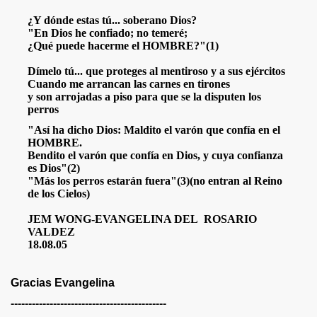
¿Y dónde estas tú... soberano Dios?
"En Dios he confiado; no temeré;
¿Qué puede hacerme el HOMBRE?"(1)
DESDE LA PROVINCIA CONSTITUCIONAL DEL CALLAO -L
Dímelo tú... que proteges al mentiroso y a sus ejércitos
e la Condesa Sangrienta por Isabel Monzón
Cuando me arrancan las carnes en tirones
y son arrojadas a piso para que se la disputen los
perros
"Así ha dicho Dios: Maldito el varón que confía en el
ROS DE TRABAJO Y ALUMNOS
HOMBRE.
Bendito el varón que confía en Dios, y cuya confianza
es Dios"(2)
SOÑANDO
"Más los perros estarán fuera"(3)(no entran al Reino
de los Cielos)
ACIÓN
JEM WONG-
EVANGELINA DEL ROSARIO
VALDEZ
18.08.05
IR
Gracias Evangelina
PLO” I - POR FANNY JEM WONG
--------------------------------------------