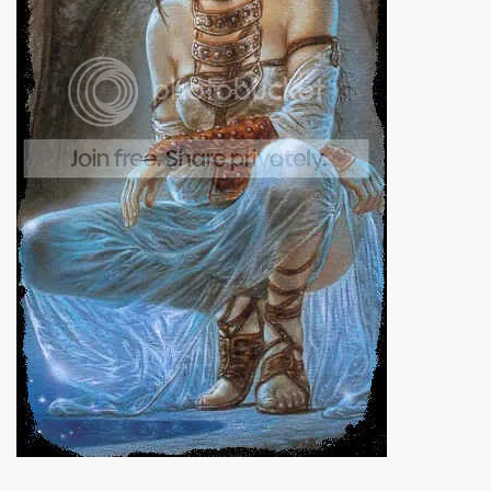
S LIBRES
DE POESÍA ORIENTAL
 , EROTICA , SUGESTIVA POR FANNY JEM WONG
 AUSENCIA , DESOLACIÓN Y TRISTEZA
 A MIS POEMAS
dueto JEM WONG –– SANTIAGO GILESSA)