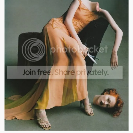
S LIBRES
DE POESÍA ORIENTAL
 , EROTICA , SUGESTIVA POR FANNY JEM WONG
 AUSENCIA , DESOLACIÓN Y TRISTEZA
 A MIS POEMAS
dueto JEM WONG –– SANTIAGO GILESSA)