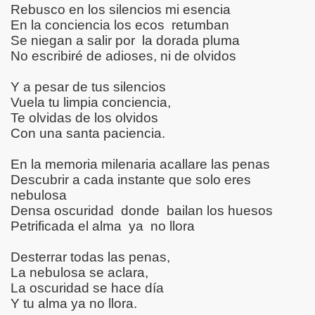
Rebusco en los silencios mi esencia
PERANZA, FUERZA OTROS
En la conciencia los ecos
retumban
Se niegan a salir por
la dorada pluma
No escribiré de adioses, ni de olvidos
Y a pesar de tus silencios
Vuela tu limpia conciencia,
Te olvidas de los olvidos
MAS REFLEXIVOS - LOCURAS POÉTICAS
Con una santa paciencia.
MIGOS POETAS
En la memoria milenaria acallare las penas
Descubrir a cada instante que solo eres
O Y RELATOS
nebulosa
Densa oscuridad
donde
bailan los huesos
Petrificada el alma
ya
no llora
CARDO GONZÁLES VIGIL, CÉSAR TORO MONTALVO- JUS
Desterrar todas las penas,
La nebulosa se aclara,
INA
La oscuridad se hace día
Y tu alma ya no llora.
ENTAL