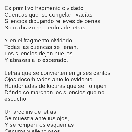
Es primitivo fragmento olvidado
Cuencas que
se congelan
vacías
Silencios dibujando relieves de penas
DESDE LA PROVINCIA CONSTITUCIONAL DEL CALLAO -L
Solo abrazo recuerdos de letras
e la Condesa Sangrienta por Isabel Monzón
Y en el fragmento olvidado
Todas las cuencas se llenan,
Los silencios dejan huellas
ROS DE TRABAJO Y ALUMNOS
Y abrazas a lo esperado.
SOÑANDO
Letras que se convierten en grises cantos
Ojos desorbitados ante lo evidente
ACIÓN
Hondonadas de locuras que se
rompen
Dónde se marchan los silencios que no
escucho
IR
Un arco iris de letras
Se muestra ante tus ojos,
PLO” I - POR FANNY JEM WONG
Y se rompen los esquemas
Oscuros y silenciosos.