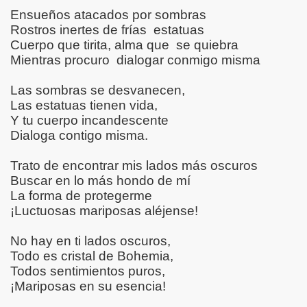
Ensueños atacados por sombras
Rostros inertes de frías
estatuas
Cuerpo que tirita, alma que
se quiebra
Mientras procuro
dialogar conmigo misma
-EURIDICE)
Las sombras se desvanecen,
Las estatuas tienen vida,
 JEM Y EURIDICE)
Y tu cuerpo incandescente
Dialoga contigo misma.
Trato de encontrar mis lados más oscuros
Wong - Walter Respondió :Necesidad de piel
Buscar en lo más hondo de mí
La forma de protegerme
TORIAS
¡Luctuosas mariposas aléjense!
, DELIRIO , RABIA , IRA , MUERTE , DESOLACIÓN , LOCUR
No hay en ti lados oscuros,
Todo es cristal de Bohemia,
SOCIAL
Todos sentimientos puros,
¡Mariposas en su esencia!
IÓN , SILENCIOS Y ESPERAS