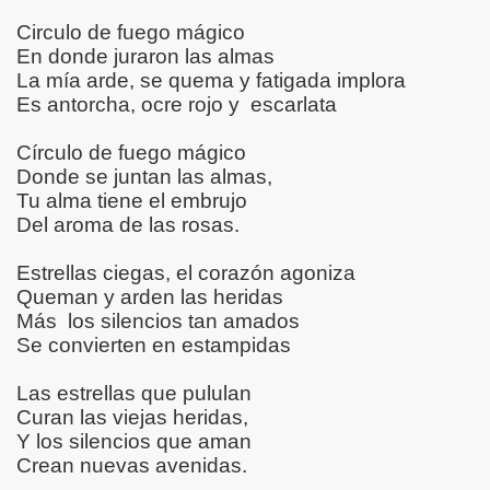
Circulo de fuego mágico
En donde juraron las almas
dad
La mía arde, se quema y fatigada implora
Es antorcha, ocre rojo y
escarlata
Círculo de fuego mágico
Donde se juntan las almas,
Tu alma tiene el embrujo
os
Del aroma de las rosas.
Estrellas ciegas, el corazón agoniza
Queman y arden las heridas
mor... (María Ofelia Reimundo –Jem Wong)
Más
los silencios tan amados
Se convierten en estampidas
O JEM WONG – EVANGELINA DEL ROSARIO VALDEZ)
JIMEGEO – JEM WONG)
Las estrellas que pululan
Curan las viejas heridas,
Nos Quema
Y los silencios que aman
Crean nuevas avenidas.
to Evangelina del Rosario Valdez –Fanny Jem Wong)