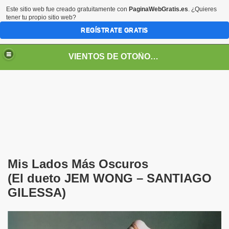
Este sitio web fue creado gratuitamente con
PaginaWebGratis.es
. ¿Quieres
tener tu propio sitio web?
REGÍSTRATE GRATIS
VIENTOS DE OTOÑO POR FANNY JEM WONG
Mis Lados Más Oscuros
(El dueto JEM WONG – SANTIAGO
GILESSA)
SOS -EDUCACIÓN -UNIVERSIDADES- ARTE- ENTREVISTA