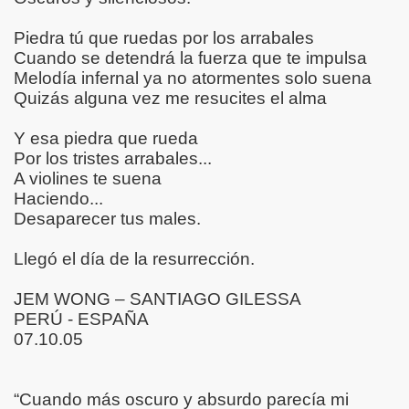
ASES, CITAS ILUSTRADOS-
Piedra tú que ruedas por los arrabales
TOS Y POEMAS ILUSTRADOS---
Cuando se detendrá la fuerza que te impulsa
Melodía infernal ya no atormentes solo suena
RES, REFRANES, CITAS***
Quizás alguna vez me resucites el alma
ES, REFRANES, CITAS*****
Y esa piedra que rueda
Por los tristes arrabales...
omenaje Víctor Merino, músico, compositor y pianista peru
A violines te suena
Haciendo...
TOGRAFÍAS Y VERSOS CORTOS
Desaparecer tus males.
S , ILUSTRACIONES
Llegó el día de la resurrección.
RES, REFRANES, CITAS, POEMAS Y OTRAS CURIOSIDAD
JEM WONG – SANTIAGO GILESSA
PERÚ - ESPAÑA
VERSOS , CITAS CELEBRES ILUSTRADOS***
07.10.05
OS, RETAZOS DEL ALMA Y POEMAS ILUSTRADOS POR F
 DE YASSIN KAOUD**
“Cuando más oscuro y absurdo parecía mi