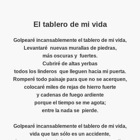
dad
El tablero de mi vida
Golpearé incansablemente el tablero de mi vida,
Levantaré
nuevas murallas de piedras,
más oscuras y
fuertes.
os
Cubriré de altas yerbas
todos los linderos
que lleguen hacia mi puerta.
Romperé todo paisaje para que no se acerquen,
mor... (María Ofelia Reimundo –Jem Wong)
colocaré miles de rejas de hierro fuerte
y cadenas de fuego ardiente
O JEM WONG – EVANGELINA DEL ROSARIO VALDEZ)
porque el tiempo se me agota;
entre la nada se
pierde.
JIMEGEO – JEM WONG)
Nos Quema
Golpearé incansablemente el tablero de mi vida,
vida que tan sólo es un accidente,
to Evangelina del Rosario Valdez –Fanny Jem Wong)