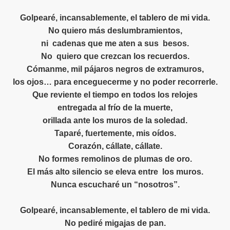
Golpearé, incansablemente, el tablero de mi vida.
No quiero más deslumbramientos,
DESDE LA PROVINCIA CONSTITUCIONAL DEL CALLAO -L
ni
cadenas que me aten a sus
besos.
No
quiero que crezcan los recuerdos.
e la Condesa Sangrienta por Isabel Monzón
Cómanme, mil pájaros negros de extramuros,
los ojos… para enceguecerme y no poder recorrerle.
Que reviente el tiempo en todos los relojes
ROS DE TRABAJO Y ALUMNOS
entregada al frío de la muerte,
orillada ante los muros de la soledad.
SOÑANDO
Taparé, fuertemente, mis oídos.
ACIÓN
Corazón, cállate, cállate.
No formes remolinos de plumas de oro.
El más alto silencio se eleva entre
los muros.
Nunca escucharé un “nosotros”.
IR
Golpearé, incansablemente, el tablero de mi vida.
PLO” I - POR FANNY JEM WONG
No pediré migajas de pan.