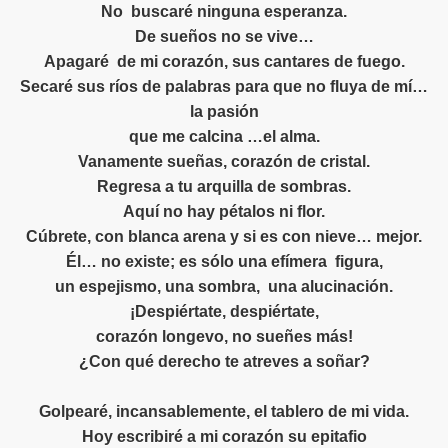
ASES, CITAS ILUSTRADOS-
No
buscaré ninguna esperanza.
De sueños no se vive…
TOS Y POEMAS ILUSTRADOS---
Apagaré
de mi corazón, sus cantares de fuego.
Secaré sus ríos de palabras para que no fluya de mí…
RES, REFRANES, CITAS***
la pasión
ES, REFRANES, CITAS*****
que me calcina …el alma.
Vanamente sueñas, corazón de cristal.
omenaje Víctor Merino, músico, compositor y pianista peru
Regresa a tu arquilla de sombras.
Aquí no hay pétalos ni flor.
TOGRAFÍAS Y VERSOS CORTOS
Cúbrete, con blanca arena y si es con nieve… mejor.
Él… no existe; es sólo una efímera
figura,
S , ILUSTRACIONES
un espejismo, una sombra,
una alucinación.
RES, REFRANES, CITAS, POEMAS Y OTRAS CURIOSIDAD
¡Despiértate, despiértate,
corazón longevo, no sueñes más!
VERSOS , CITAS CELEBRES ILUSTRADOS***
¿Con qué derecho te atreves a soñar?
OS, RETAZOS DEL ALMA Y POEMAS ILUSTRADOS POR F
Golpearé, incansablemente, el tablero de mi vida.
 DE YASSIN KAOUD**
Hoy escribiré a mi corazón su epitafio