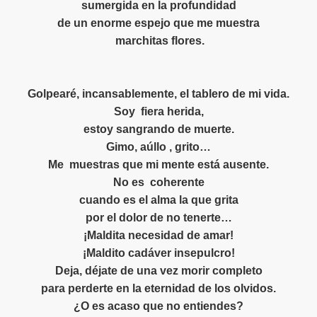
sumergida en la profundidad
PERANZA, FUERZA OTROS
de un enorme espejo que me muestra
marchitas flores.
Golpearé, incansablemente, el tablero de mi vida.
Soy fiera herida,
MAS REFLEXIVOS - LOCURAS POÉTICAS
estoy sangrando de muerte.
Gimo, aúllo , grito…
MIGOS POETAS
Me
muestras que mi mente está ausente.
No es
coherente
O Y RELATOS
cuando es el alma la que grita
por el dolor de no tenerte…
¡Maldita necesidad de amar!
CARDO GONZÁLES VIGIL, CÉSAR TORO MONTALVO- JUS
¡Maldito cadáver insepulcro!
Deja, déjate de una vez morir completo
INA
para perderte en la eternidad de los olvidos.
¿O es acaso que no entiendes?
ENTAL