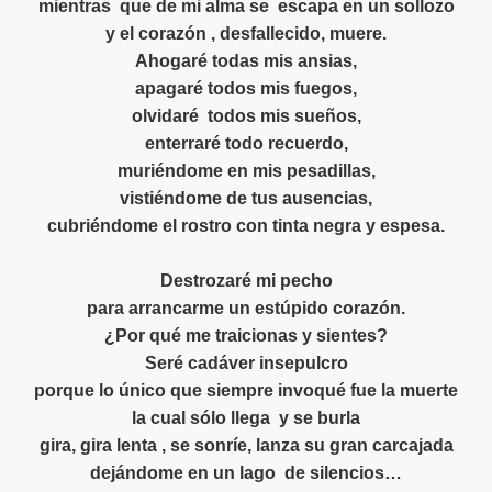
mientras
que de mi alma se
escapa en un sollozo
y el corazón , desfallecido, muere.
Ahogaré todas mis ansias,
apagaré todos mis fuegos,
olvidaré
todos mis sueños,
-EURIDICE)
enterraré todo recuerdo,
muriéndome en mis pesadillas,
 JEM Y EURIDICE)
vistiéndome de tus ausencias,
cubriéndome el rostro con tinta negra y espesa.
Wong - Walter Respondió :Necesidad de piel
Destrozaré mi pecho
para arrancarme un estúpido corazón.
TORIAS
¿Por qué me traicionas y sientes?
Seré cadáver insepulcro
, DELIRIO , RABIA , IRA , MUERTE , DESOLACIÓN , LOCUR
porque lo único que siempre invoqué fue la muerte
SOCIAL
la cual sólo llega
y se burla
gira, gira lenta , se sonríe, lanza su gran carcajada
IÓN , SILENCIOS Y ESPERAS
dejándome en un lago
de silencios…