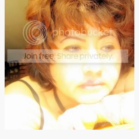
S LIBRES
DE POESÍA ORIENTAL
 , EROTICA , SUGESTIVA POR FANNY JEM WONG
 AUSENCIA , DESOLACIÓN Y TRISTEZA
 A MIS POEMAS
dueto JEM WONG –– SANTIAGO GILESSA)