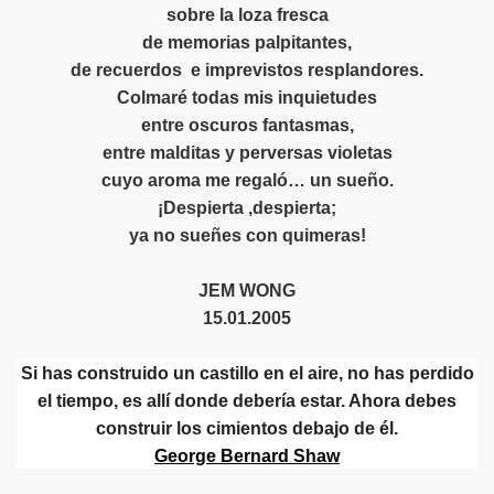
sobre la loza fresca
de memorias palpitantes,
de recuerdos
e imprevistos resplandores.
onsina Storni
Colmaré todas mis inquietudes
U HIJA LIESERL
entre oscuros fantasmas,
entre malditas y perversas violetas
POR MARCO MARTOS CARRERA
cuyo aroma me regaló… un sueño.
¡Despierta ,despierta;
ya no sueñes con quimeras!
JEM WONG
15.01.2005
Si has construido un castillo en el aire, no has perdido
el tiempo, es allí donde debería estar. Ahora debes
construir los cimientos debajo de él.
George Bernard Shaw