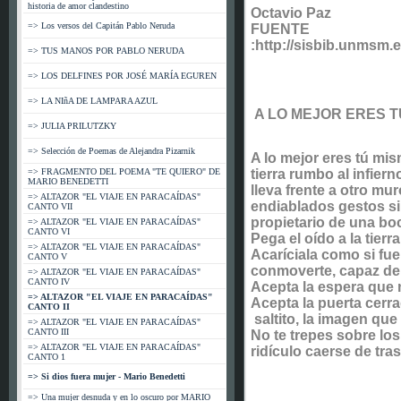
historia de amor clandestino
Octavio Paz
=> Los versos del Capitán Pablo Neruda
FUENTE
:http://sisbib.unmsm.
=> TUS MANOS POR PABLO NERUDA
=> LOS DELFINES POR JOSÉ MARÍA EGUREN
=> LA NIñA DE LAMPARA AZUL
A LO MEJOR ERES T
=> JULIA PRILUTZKY
=> Selección de Poemas de Alejandra Pizarnik
A lo mejor eres tú mis
=> FRAGMENTO DEL POEMA "TE QUIERO" DE
tierra rumbo al infiern
MARIO BENEDETTI
lleva frente a otro mu
=> ALTAZOR "EL VIAJE EN PARACAÍDAS"
endiablados gestos sin 
CANTO VII
propietario de una bo
=> ALTAZOR "EL VIAJE EN PARACAÍDAS"
CANTO VI
Pega el oído a la tierr
=> ALTAZOR "EL VIAJE EN PARACAÍDAS"
Acaríciala como si fu
CANTO V
conmoverte, capaz de 
=> ALTAZOR "EL VIAJE EN PARACAÍDAS"
CANTO IV
Acepta la espera que 
=> ALTAZOR "EL VIAJE EN PARACAÍDAS"
Acepta la puerta cerra
CANTO II
saltito, la imagen que 
=> ALTAZOR "EL VIAJE EN PARACAÍDAS"
CANTO III
No te trepes sobre lo
=> ALTAZOR "EL VIAJE EN PARACAÍDAS"
ridículo caerse de tra
CANTO 1
=> Si dios fuera mujer - Mario Benedetti
=> Una mujer desnuda y en lo oscuro por MARIO