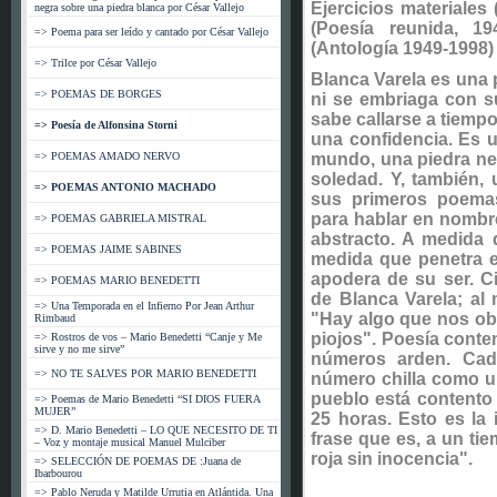
Ejercicios materiales 
negra sobre una piedra blanca por César Vallejo
(Poesía reunida, 1
=> Poema para ser leído y cantado por César Vallejo
*
(Antología 1949-1998) 
=> Trilce por César Vallejo
Blanca Varela es una 
=> POEMAS DE BORGES
ni se embriaga con su
sabe callarse a tiemp
=> Poesía de Alfonsina Storni
una confidencia. Es u
=> POEMAS AMADO NERVO
mundo, una piedra negr
soledad. Y, también, 
=> POEMAS ANTONIO MACHADO
sus primeros poemas
para hablar en nombre
=> POEMAS GABRIELA MISTRAL
abstracto. A medida 
=> POEMAS JAIME SABINES
medida que penetra en
apodera de su ser. C
=> POEMAS MARIO BENEDETTI
de Blanca Varela; al
=> Una Temporada en el Infierno Por Jean Arthur
"Hay algo que nos obli
Rimbaud
piojos". Poesía conte
=> Rostros de vos – Mario Benedetti “Canje y Me
sirve y no me sirve”
números arden. Cad
=> NO TE SALVES POR MARIO BENEDETTI
número chilla como u
pueblo está contento 
=> Poemas de Mario Benedetti “SI DIOS FUERA
MUJER”
25 horas. Esto es la 
=> D. Mario Benedetti – LO QUE NECESITO DE TI
frase que es, a un tie
– Voz y montaje musical Manuel Mulciber
roja sin inocencia".
=> SELECCIÓN DE POEMAS DE :Juana de
Ibarbourou
=> Pablo Neruda y Matilde Urrutia en Atlántida. Una