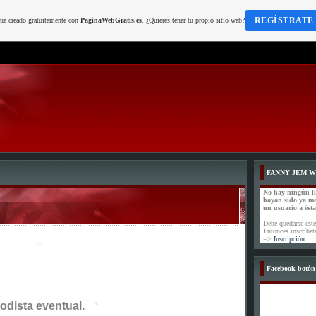
REGÍSTRATE
fue creado gratuitamente con
PaginaWebGratis.es
. ¿Quieres tener tu propio sitio web?
FANNY JEM 
No hay ningún l
hayan sido ya m
un usuario a ést
Debe quedarse este
Entonces inscríbet
=>
Inscripción
Facebook botón-
iodista eventual.