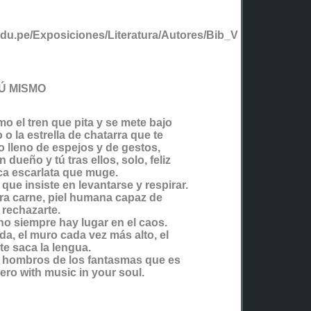
edu.pe/Exposiciones/Literatura/Autores/Bib_Varela.htm
Ú MISMO
mo el tren que pita y se mete bajo
o o la estrella de chatarra que te
ro lleno de espejos y de gestos,
dueño y tú tras ellos, solo, feliz
ca escarlata que muge.
a que insiste en levantarse y respirar.
era carne, piel humana capaz de
rechazarte.
no siempre hay lugar en el caos.
da, el muro cada vez más alto, el
te saca la lengua.
s hombros de los fantasmas que es
sero with music in your soul.