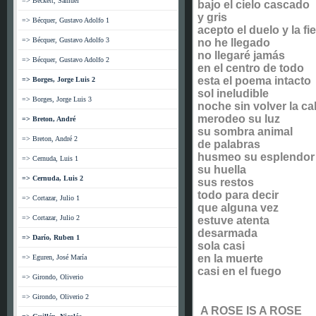
=> Beckett, Samuel
bajo el cielo cascado
y gris
=> Bécquer, Gustavo Adolfo 1
acepto el duelo y la fi
=> Bécquer, Gustavo Adolfo 3
no he llegado
no llegaré jamás
=> Bécquer, Gustavo Adolfo 2
en el centro de todo
esta el poema intacto
=> Borges, Jorge Luis 2
sol ineludible
=> Borges, Jorge Luis 3
noche sin volver la c
merodeo su luz
=> Breton, André
su sombra animal
=> Breton, André 2
de palabras
husmeo su esplendor
=> Cernuda, Luis 1
su huella
=> Cernuda, Luis 2
sus restos
todo para decir
=> Cortazar, Julio 1
que alguna vez
=> Cortazar, Julio 2
estuve atenta
desarmada
=> Darío, Ruben 1
sola casi
en la muerte
=> Eguren, José María
casi en el fuego
=> Girondo, Oliverio
=> Girondo, Oliverio 2
A ROSE IS A ROSE