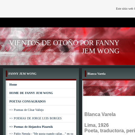
Este sitio web 
VIENTOS DE OTOÑO POR FANNY
JEM WONG
FANNY JEM WONG
Blanca Varela
Home
HOME DE FANNY JEM WONG
POETAS CONSAGRADOS
=> Poemas de César Vallejo
Blanca Varela
=> POEMAS DE JORGE LUIS BORGES
Lima, 1926
=> Poemas de Alejandra Pizarnik
Poeta, traductora, per
=> Pablo Neruda - "Me gusta cuando callas..." en su