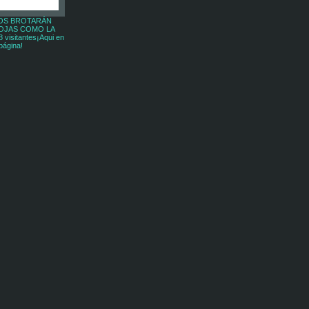
OS BROTARÁN
OJAS COMO LA
visitantes¡Aqui en
página!