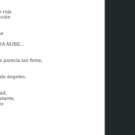
 roja
cción
me
A NUBE...
 parecía tan firme,
de ángeles.
ad,
stante,
or
s