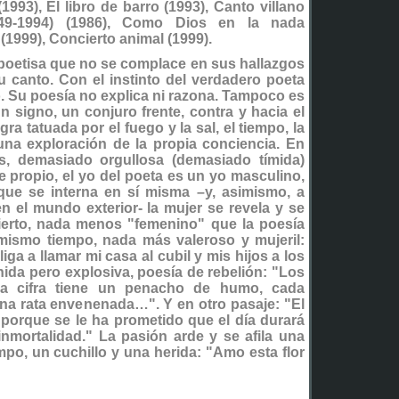
(1993), El libro de barro (1993), Canto villano
949-1994) (1986), Como Dios en la nada
(1999), Concierto animal (1999).
poetisa que no se complace en sus hallazgos
 canto. Con el instinto del verdadero poeta
o. Su poesía no explica ni razona. Tampoco es
n signo, un conjuro frente, contra y hacia el
a tatuada por el fuego y la sal, el tiempo, la
una exploración de la propia conciencia. En
, demasiado orgullosa (demasiado tímida)
 propio, el yo del poeta es un yo masculino,
que se interna en sí misma –y, asimismo, a
 el mundo exterior- la mujer se revela y se
ierto, nada menos "femenino" que la poesía
 mismo tiempo, nada más valeroso y mujeril:
ga a llamar mi casa al cubil y mis hijos a los
nida pero explosiva, poesía de rebelión: "Los
a cifra tiene un penacho de humo, cada
na rata envenenada…". Y en otro pasaje: "El
porque se le ha prometido que el día durará
inmortalidad." La pasión arde y se afila una
mpo, un cuchillo y una herida: "Amo esta flor