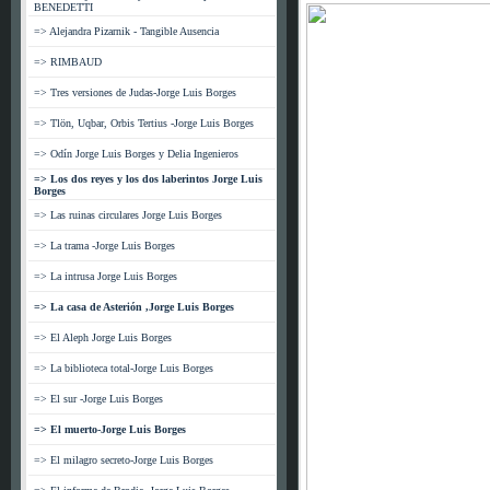
BENEDETTI
=> Alejandra Pizarnik - Tangible Ausencia
=> RIMBAUD
=> Tres versiones de Judas-Jorge Luis Borges
=> Tlön, Uqbar, Orbis Tertius -Jorge Luis Borges
=> Odín Jorge Luis Borges y Delia Ingenieros
=> Los dos reyes y los dos laberintos Jorge Luis
Borges
=> Las ruinas circulares Jorge Luis Borges
=> La trama -Jorge Luis Borges
=> La intrusa Jorge Luis Borges
=> La casa de Asterión ,Jorge Luis Borges
=> El Aleph Jorge Luis Borges
=> La biblioteca total-Jorge Luis Borges
=> El sur -Jorge Luis Borges
=> El muerto-Jorge Luis Borges
=> El milagro secreto-Jorge Luis Borges