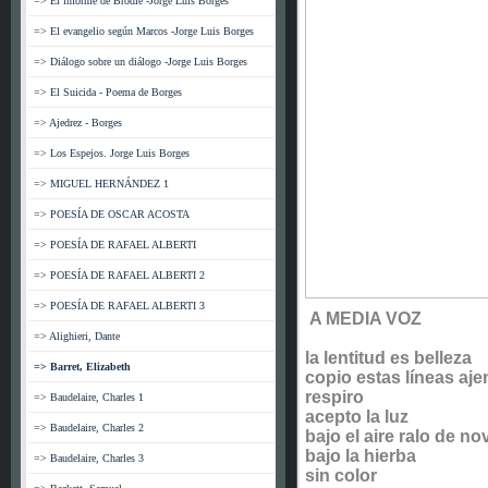
=> El informe de Brodie -Jorge Luis Borges
=> El evangelio según Marcos -Jorge Luis Borges
=> Diálogo sobre un diálogo -Jorge Luis Borges
=> El Suicida - Poema de Borges
=> Ajedrez - Borges
=> Los Espejos. Jorge Luis Borges
=> MIGUEL HERNÁNDEZ 1
=> POESÍA DE OSCAR ACOSTA
=> POESÍA DE RAFAEL ALBERTI
=> POESÍA DE RAFAEL ALBERTI 2
=> POESÍA DE RAFAEL ALBERTI 3
A MEDIA VOZ
=> Alighieri, Dante
la lentitud es belleza
=> Barret, Elizabeth
copio estas líneas aj
respiro
=> Baudelaire, Charles 1
acepto la luz
=> Baudelaire, Charles 2
bajo el aire ralo de n
bajo la hierba
=> Baudelaire, Charles 3
sin color