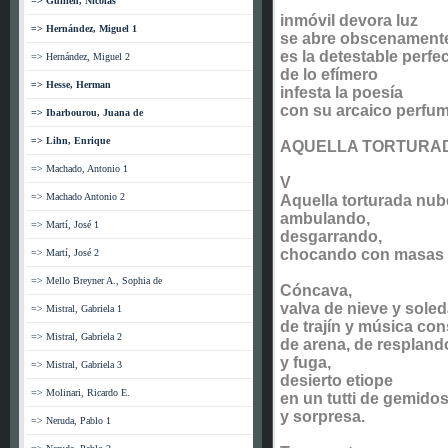
=> Guillén, Nicolás
inmóvil devora luz
=> Hernández, Miguel 1
se abre obscenamente
es la detestable perfe
=> Hernández, Miguel 2
de lo efímero
=> Hesse, Herman
infesta la poesía
con su arcaico perfu
=> Ibarbourou, Juana de
=> Lihn, Enrique
AQUELLA TORTURAD
=> Machado, Antonio 1
V
=> Machado Antonio 2
Aquella torturada nube
ambulando,
=> Martí, José 1
desgarrando,
chocando con masas 
=> Martí, José 2
=> Mello Breyner A., Sophia de
Cóncava,
valva de nieve y soled
=> Mistral, Gabriela 1
de trajín y música con
=> Mistral, Gabriela 2
de arena, de respland
y fuga,
=> Mistral, Gabriela 3
desierto etiope
=> Molinari, Ricardo E.
en un tutti de gemido
y sorpresa.
=> Neruda, Pablo 1