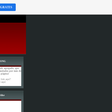
 GRATIS
WONG
ink agregado, que
andados por más de
a página!
 link aquí?
e aquí:
like