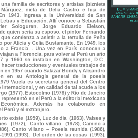
na familia de escritores y artistas (biznieta
Márquez, nieta de Delia Castro e hija de
DE MIS MAN
*
AMAPOLAS R
 En 1943, ingresa a la Universidad de San
SANGRE 1345808 
Letras y Educación. Allí conoce a Sebastián
esta 
ier Sologuren, Jorge Eduardo Eielson,
e quien sería su esposo, el pintor Fernando
 que comienza a asistir a la tertulia de Peña
*
o por Alicia y Celia Bustamante. En 1949, los
o a Francia. . Una vez en París conocen a
viajan a Florencia, para volver al Perú un año
7 y 1960 se instalan en Washington, D.C.,
e hacer traducciones y eventuales trabajos de
én en 1957 cuando Salazar Bondy y Alejandro
en en su Antología general de la poesía
979 Varela es secretaria general del Centro
nternacional, y en calidad de tal acude a los
o (1977), Estocolmo (1978) y Río de Janeiro
 representó en el Perú a la editorial mexicana
 Económica. Además ha colaborado en
 Perú y el extranjero.
to existe (1959), Luz de día (1963), Valses y
ones (1972), Canto villano (1978), Camino a
86), Canto villano – Poesía reunida (1986),
1991 (1993), Del orden de las cosas (1993),