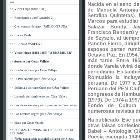
voz
Nacida en el seno de u
=> Víctor Hugo (1802-1885)
de Manuela Antonia 
Serafina Quinteras).
=> Recordando a José Watanabe 2
Marcos para estudiar 
Salazar Bondy, Jav
=> Cien sonetos de amor: PABLO NERUDA
Francisco Bendezú y d
=> Blanca Varela
de Szyszlo, al tiempo
Pancho Fierro, dirigid
=> BLANCA VARELA 2
esposos parten rumb
=> Victor Hugo (1802-1885) "A UNA MUJER"
Octavio Paz. En 1954, 
más tarde. Entre 195
=> Ausente por César Vallejo
donde Varela vivirá d
=> Bordas de hielo por César Vallejo
periodismo. Es tambi
Romualdo la incluy
=> El Pan Nuestro por César Vallejo
peruana. De 1977 a 1
=> Epístola a los transeúntes por César Vallejo
Peruano del PEN Club I
congresos de Hamburg
=> La rueda del hambriento por César Vallejo
(1979). De 1974 a 1997
Fondo de Cultura
=> Los dados eternos y otros poemas de César Vallejo
numerosas revistas del
=> Los heraldos negros por César Vallejo
Ha publicado: Ese puer
=> Masa por César Vallejo
otras falsas confesi
=> POEMAS DE WINSTON ORRILLO -POETA
Babel – Antología (19
PERUANO
Poesía escogida 1949-
=> Piedra negra sobre una piedra blanca por Piedra