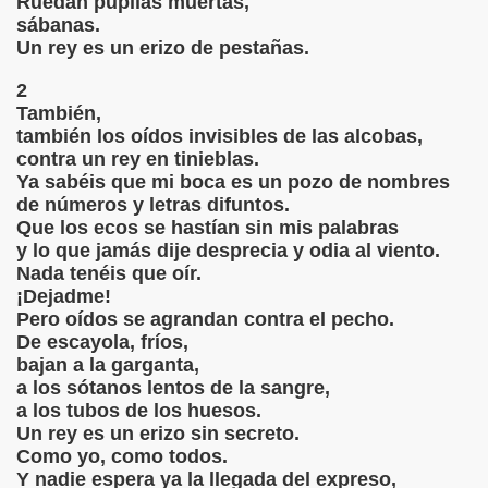
Ruedan pupilas muertas,
sábanas.
Un rey es un erizo de pestañas.
2
También,
también los oídos invisibles de las alcobas,
contra un rey en tinieblas.
Ya sabéis que mi boca es un pozo de nombres
de números y letras difuntos.
Que los ecos se hastían sin mis palabras
y lo que jamás dije desprecia y odia al viento.
Nada tenéis que oír.
ourou
¡Dejadme!
Pero oídos se agrandan contra el pecho.
De escayola, fríos,
bajan a la garganta,
a los sótanos lentos de la sangre,
a los tubos de los huesos.
a a una Premio Nobel Por Félix Romeo
Un rey es un erizo sin secreto.
Como yo, como todos.
r Elizabeth Barret Browning
Y nadie espera ya la llegada del expreso,