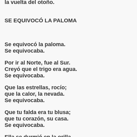
la vuelta del otoño.
É DIRÁS ESTA NOCHE, POBRE ALMA SOLITARIA?
SE EQUIVOCÓ LA PALOMA
 QUE ES DEMASIADO ALEGRE
AIME SABINES
Se equivocó la paloma.
AN POE
Se equivocaba.
Por ir al Norte, fue al Sur.
 QUE NO TUVE CONTIGO POR RAFAEL DE LEÓN
Creyó que el trigo era agua.
Se equivocaba.
ARCO MARTOS
Que las estrellas, rocío;
ONES DE YASSIN KAOUD.
que la calor, la nevada.
Se equivocaba.
IONES DE YASSIN KAOUD--
Que tu falda era tu blusa;
MARCO MARTOS
que tu corazón, su casa.
Se equivocaba.