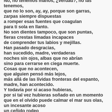
No, no tenemos manos, ¿verdad?, no las
tenemos,
EL DIVINO AMOR
que no lo son, ay, ay, porque son garras,
zarpas siempre dispuestas
SEPARAMOS...
a romper esas fuentes que coagulan
para ti sola en llanto.
DE LOS BRAZOS DE UN AMOR...
No son dientes tampoco, que son puntas,
fieras crestas limadas incapaces
de comprender tus labios y mejillas.
Han pasado desgracias,
IMA INFINITA
han sucedido, madre, verdaderas
noches sin ojos, albas que no abrían
MI SANGRE ESPERA TODAVÍA...
sino para cerrarse en ciega muerte.
Cosas que no acontecen,
ASARÁS POR EL CAMINO
que alguien pensó más lejos,
más allá de las lívidas fronteras del espanto,
DE AMOR
madre, han acontecido.
Y todavía por si acaso hubieras,
L AMOR
por si tal vez hubieras soñado en un momento
que en el olvido puede calmar el mar sus olas,
ADAMENTE
un incesante acoso
un ceñido rodeo