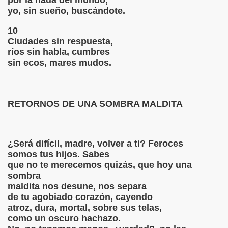
por la nada del mundo,
LOGO DEL AMOR QUE NO QUIERE AMAR
yo, sin sueño, buscándote.
10
S PATIO
Ciudades sin respuesta,
ríos sin habla, cumbres
IA TE MUERAS
sin ecos, mares mudos.
A SEDUCCIÓN
RETORNOS DE UNA SOMBRA MALDITA
NG ALÉJATE DE MÍ...
¿Será difícil, madre, volver a ti? Feroces
somos tus hijos. Sabes
EGURO OTOÑO
que no te merecemos quizás, que hoy una
sombra
maldita nos desune, nos separa
de tu agobiado corazón, cayendo
AL MELANCÓLICO
atroz, dura, mortal, sobre sus telas,
como un oscuro hachazo.
RAS PARA TU OÍDO