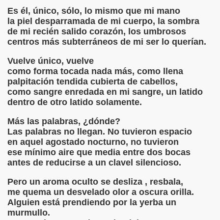
Es él, único, sólo, lo mismo que mi mano
sencillo
la piel desparramada de mi cuerpo, la sombra
de mi recién salido corazón, los umbrosos
UD
centros más subterráneos de mi ser lo querían.
h
Vuelve único, vuelve
como forma tocada nada más, como llena
OUD DARWISH – “A MI MADRE”
palpitación tendida cubierta de cabellos,
como sangre enredada en mi sangre, un latido
OUD DARWISH – HOMENAJE A LAS VÍCTIMAS DE GAZA
dentro de otro latido solamente.
S Y FRAGMENTOS ILUSTRADOS
Más las palabras, ¿dónde?
Las palabras no llegan. No tuvieron espacio
TUOI OCCHI Cesare Pavese
en aquel agostado nocturno, no tuvieron
ese mínimo aire que media entre dos bocas
cquer
antes de reducirse a un clavel silencioso.
por Elsy Alpire Vaca
Pero un aroma oculto se desliza , resbala,
me quema un desvelado olor a oscura orilla.
ERUDA
Alguien está prendiendo por la yerba un
murmullo.
UDA