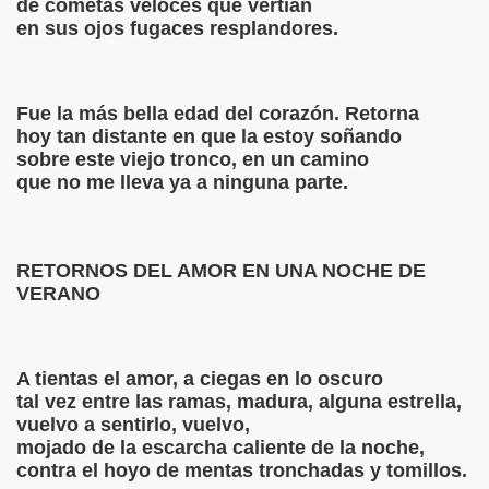
de cometas veloces que vertían
en sus ojos fugaces resplandores.
ETTI EN EL TERCER ANIVERSARIO DE SU MUERTE
Fue la más bella edad del corazón. Retorna
hoy tan distante en que la estoy soñando
sobre este viejo tronco, en un camino
que no me lleva ya a ninguna parte.
usencia.
RETORNOS DEL AMOR EN UNA NOCHE DE
VERANO
 les queda por hacer a los jóvenes?
nimo, Chau número tres, Viceversa)
A tientas el amor, a ciegas en lo oscuro
tal vez entre las ramas, madura, alguna estrella,
 quiero"
vuelvo a sentirlo, vuelvo,
mojado de la escarcha caliente de la noche,
contra el hoyo de mentas tronchadas y tomillos.