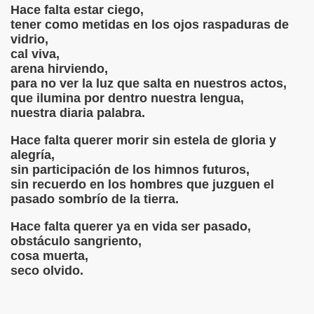
Hace falta estar ciego,
tener como metidas en los ojos raspaduras de
vidrio,
cal viva,
arena hirviendo,
para no ver la luz que salta en nuestros actos,
que ilumina por dentro nuestra lengua,
nuestra diaria palabra.
 Por Jean Arthur Rimbaud
Hace falta querer morir sin estela de gloria y
ti “Canje y Me sirve y no me sirve”
alegría,
sin participación de los himnos futuros,
ENEDETTI
sin recuerdo en los hombres que juzguen el
pasado sombrío de la tierra.
“SI DIOS FUERA MUJER”
Hace falta querer ya en vida ser pasado,
NECESITO DE TI – Voz y montaje musical Manuel Mulciber
obstáculo sangriento,
cosa muerta,
uana de Ibarbourou
seco olvido.
 en Atlántida. Una historia de amor clandestino