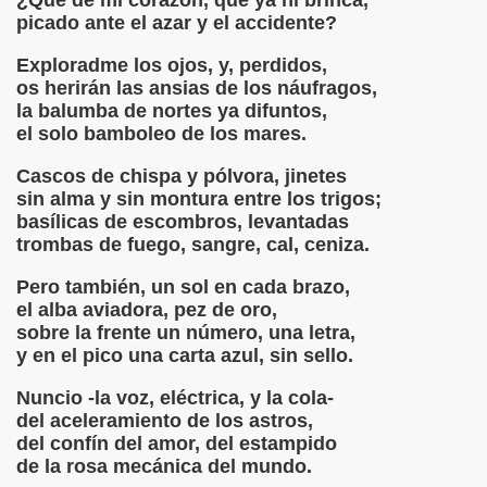
¿Qué de mi corazón, que ya ni brinca,
picado ante el azar y el accidente?
Exploradme los ojos, y, perdidos,
os herirán las ansias de los náufragos,
N, AMOR
la balumba de nortes ya difuntos,
el solo bamboleo de los mares.
Cascos de chispa y pólvora, jinetes
 BONALD
sin alma y sin montura entre los trigos;
basílicas de escombros, levantadas
ORENO
trombas de fuego, sangre, cal, ceniza.
Pero también, un sol en cada brazo,
el alba aviadora, pez de oro,
sobre la frente un número, una letra,
y en el pico una carta azul, sin sello.
Nuncio -la voz, eléctrica, y la cola-
del aceleramiento de los astros,
del confín del amor, del estampido
de la rosa mecánica del mundo.