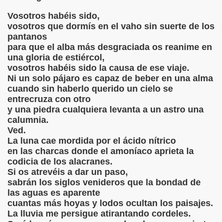
ntos Jorge Luis Borges
Vosotros habéis sido,
is Borges
vosotros que dormís en el vaho sin suerte de los
pantanos
para que el alba más desgraciada os reanime en
una gloria de estiércol,
vosotros habéis sido la causa de ese viaje.
Ni un solo pájaro es capaz de beber en una alma
is Borges
cuando sin haberlo querido un cielo se
entrecruza con otro
y una piedra cualquiera levanta a un astro una
calumnia.
Borges
Ved.
La luna cae mordida por el ácido nítrico
en las charcas donde el amoníaco aprieta la
codicia de los alacranes.
Si os atrevéis a dar un paso,
sabrán los siglos venideros que la bondad de
 Borges
las aguas es aparente
cuantas más hoyas y lodos ocultan los paisajes.
is Borges
La lluvia me persigue atirantando cordeles.