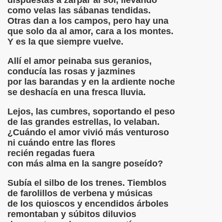
dispuestas a zarpar al sol, llevando
como velas las sábanas tendidas.
Otras dan a los campos, pero hay una
que solo da al amor, cara a los montes.
U CUERPO
Y es la que siempre vuelve.
Allí el amor peinaba sus geranios,
conducía las rosas y jazmines
 CARNE DE MI AMANTE
por las barandas y en la ardiente noche
se deshacía en una fresca lluvia.
ARIO BENEDETTI AUDIO
Lejos, las cumbres, soportando el peso
i Princesa
de las grandes estrellas, lo velaban.
¿Cuándo el amor vivió más venturoso
O SERÁ ETERNO
ni cuándo entre las flores
recién regadas fuera
nuel Machado
con más alma en la sangre poseído?
Subía el silbo de los trenes. Tiemblos
de farolillos de verbena y músicas
de los quioscos y encendidos árboles
 POR YANG SHEN
remontaban y súbitos diluvios