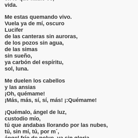
vida.
E
Me estas quemando vivo.
 DUELE MUCHO...
Vuela ya de mí, oscuro
Lucifer
T WHITMAN
de las canteras sin auroras,
de los pozos sin agua,
 MARCHITAS
de las simas
sin sueño,
ya carbón del espíritu,
sol, luna.
TO JOSÉ ANGEL BUESA
Me duelen los cabellos
ANCA SOLEDAD
y las ansias
¡Oh, quémame!
ERES
¡Más, más, sí, sí, más! ¡:Quémame!
¡Quémalo, ángel de luz,
custodio mío,
IA
tú que andabas llorando por las nubes,
tú, sin mí, tú, por m´,
RER