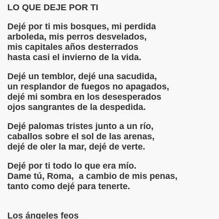
LO QUE DEJE POR TI
CAÍDAS" CANTO II
Dejé por ti mis bosques, mi perdida
CAÍDAS" CANTO III
arboleda, mis perros desvelados,
mis capitales años desterrados
ACAÍDAS" CANTO 1
hasta casi el invierno de la vida.
Dejé un temblor, dejé una sacudida,
edetti
un resplandor de fuegos no apagados,
dejé mi sombra en los desesperados
scuro por MARIO BENEDETTI
ojos sangrantes de la despedida.
Ausencia
Dejé palomas tristes junto a un río,
caballos sobre el sol de las arenas,
dejé de oler la mar, dejé de verte.
e Luis Borges
Dejé por ti todo lo que era mío.
Dame tú, Roma, a cambio de mis penas,
rge Luis Borges
tanto como dejé para tenerte.
a Ingenieros
Los ángeles feos