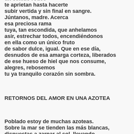
te aprietan hasta hacerte
subir vertida y sin final en sangre.
Júntanos, madre. Acerca
esa preciosa rama
, SÍ TE QUIERO
tuya, tan escondida, que anhelamos
asir, estrechar todos, encendiéndonos
CUERDAS?
en ella como un único fruto
de sabor dulce, igual. Que en ese día,
ELANCOLÍA
desnudos de esa amarga corteza, liberados
de ese hueso de hiel que nos consume,
CRETO
alegres, rebosemos
tu ya tranquilo corazón sin sombra.
ESIÓN DE AMOR
LAGRO PEQUEÑO
RETORNOS DEL AMOR EN UNA AZOTEA
GAR
ORAZÓN
Poblado estoy de muchas azoteas.
Sobre la mar se tienden las más blancas,