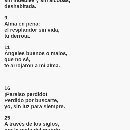
sin muebles y sin alcobas,
deshabitada.
9
Alma en pena:
el resplandor sin vida,
tu derrota.
RMOS Y LOS MÉDICOS
11
Ángeles buenos o malos,
que no sé,
te arrojaron a mi alma.
16
¡Paraíso perdido!
Perdido por buscarte,
yo, sin luz para siempre.
25
A través de los siglos,