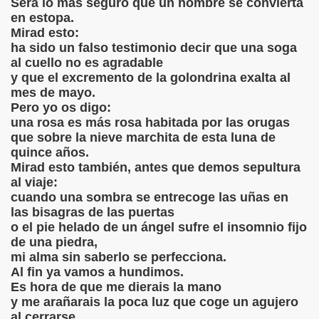
Será lo más seguro que un hombre se convierta
en estopa.
rge Luis Borges
Mirad esto:
ha sido un falso testimonio decir que una soga
ge Luis Borges
al cuello no es agradable
y que el excremento de la golondrina exalta al
mes de mayo.
Pero yo os digo:
una rosa es más rosa habitada por las orugas
que sobre la nieve marchita de esta luna de
es
quince años.
Mirad esto también, antes que demos sepultura
al viaje:
cuando una sombra se entrecoge las uñas en
las bisagras de las puertas
o el pie helado de un ángel sufre el insomnio fijo
de una piedra,
mi alma sin saberlo se perfecciona.
2
Al fin ya vamos a hundimos.
Es hora de que me dierais la mano
3
y me arañarais la poca luz que coge un agujero
al cerrarse