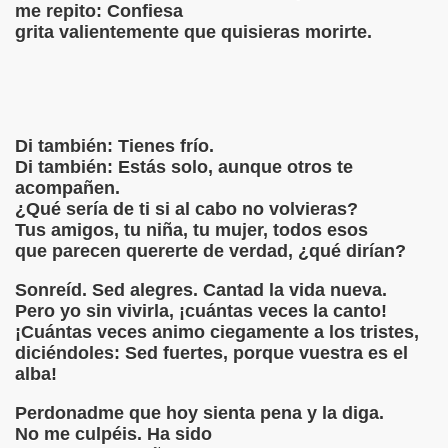
me repito: Confiesa
LO NEBLINOSO
grita valientemente que quisieras morirte.
STORNI
O‏ POR WALTER FAILA
r de Milan Kundera
Di también: Tienes frío.
Di también: Estás solo, aunque otros te
 CAMPANA HENDIDA
acompañen.
¿Qué sería de ti si al cabo no volvieras?
Tus amigos, tu niña, tu mujer, todos esos
televisor
que parecen quererte de verdad, ¿qué dirían?
Sonreíd. Sed alegres. Cantad la vida nueva.
Pero yo sin vivirla, ¡cuántas veces la canto!
ABE
¡Cuántas veces animo ciegamente a los tristes,
diciéndoles: Sed fuertes, porque vuestra es el
RADOS
alba!
amor
Perdonadme que hoy sienta pena y la diga.
No me culpéis. Ha sido
GATO