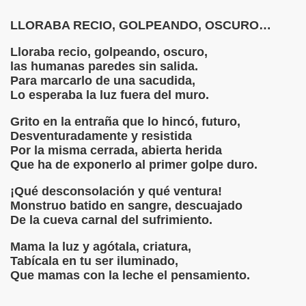
Neruda
LLORABA RECIO, GOLPEANDO, OSCURO…
RUDA
Lloraba recio, golpeando, oscuro,
las humanas paredes sin salida.
ARÍA EGUREN
Para marcarlo de una sacudida,
Lo esperaba la luz fuera del muro.
Grito en la entraña que lo hincó, futuro,
Desventuradamente y resistida
Por la misma cerrada, abierta herida
dra Pizarnik
Que ha de exponerlo al primer golpe duro.
 QUIERO" DE MARIO BENEDETTI
¡Qué desconsolación y qué ventura!
Monstruo batido en sangre, descuajado
ACAÍDAS" CANTO VII
De la cueva carnal del sufrimiento.
ACAÍDAS" CANTO VI
Mama la luz y agótala, criatura,
Tabícala en tu ser iluminado,
ACAÍDAS" CANTO V
Que mamas con la leche el pensamiento.
ACAÍDAS" CANTO IV