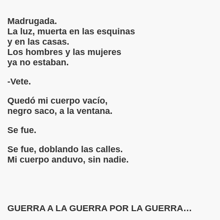
Madrugada.
2
La luz, muerta en las esquinas
y en las casas.
LO NERUDA
Los hombres y las mujeres
ya no estaban.
-Vete.
Quedó mi cuerpo vacío,
UNA MUJER"
negro saco, a la ventana.
Se fue.
ejo
Se fue, doblando las calles.
Mi cuerpo anduvo, sin nadie.
jo
César Vallejo
GUERRA A LA GUERRA POR LA GUERRA…
sar Vallejo