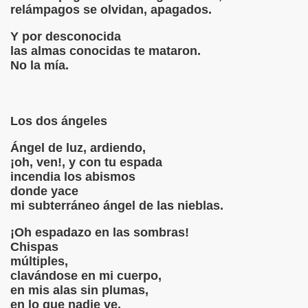
relámpagos se olvidan, apagados.
UN SER HUMANO
Y por desconocida
las almas conocidas te mataron.
No la mía.
TARDES DE ENERO
Los dos ángeles
Ángel de luz, ardiendo,
¡oh, ven!, y con tu espada
MADO NERVO
incendia los abismos
donde yace
MAS ADENTRO...
mi subterráneo ángel de las nieblas.
¡Oh espadazo en las sombras!
UÉS DEL AMOR
Chispas
múltiples,
AMÓN DEL VALLE INCLÁN
clavándose en mi cuerpo,
en mis alas sin plumas,
ADAS
en lo que nadie ve,