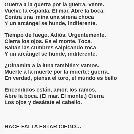
Guerra a la guerra por la guerra. Vente.
mas de César Vallejo
Vuelve la espalda. El mar. Abre la boca.
Contra una mina una sirena choca
 Vallejo
Y un arcángel se hunde, indiferente.
Tiempo de fuego. Adiós. Urgentemente.
Cierra los ojos. Es el monte. Toca.
LO -POETA PERUANO
Saltan las cumbres salpicando roca
Y un arcángel se hunde, indiferente.
blanca por Piedra negra sobre una piedra blanca por César 
¿Dinamita a la luna también? Vamos.
 por César Vallejo
Muerte a la muerte por la muerte: guerra.
En verdad, piensa el toro, el mundo es bello
Encendidos están, amor, los ramos.
Abre la boca. (El mar. El monte.) Cierra
Los ojos y desátate el cabello.
HACE FALTA ESTAR CIEGO…
O