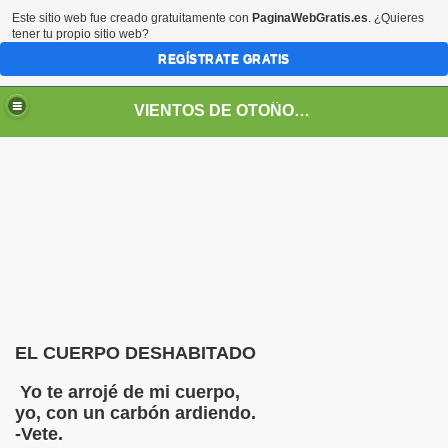
Este sitio web fue creado gratuitamente con
PaginaWebGratis.es
. ¿Quieres
tener tu propio sitio web?
REGÍSTRATE GRATIS
VIENTOS DE OTOÑO POR FANNY JEM WONG
RGES
EL CUERPO DESHABITADO
Yo te arrojé de mi cuerpo,
o callas..." en su voz
yo, con un carbón ardiendo.
-Vete.