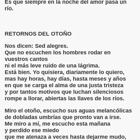
Es que siempre en la noche del amor pasa un
río.
oeta español
nedetti
RETORNOS DEL OTOÑO
io Benedetti
Nos dicen: Sed alegres.
Que no escuchen los hombres rodar en
Darwish
vuestros cantos
ni el más leve ruido de una lágrima.
OUD DARWISH – HOMENAJE A LAS VÍCTIMAS DE GAZA-
Está bien. Yo quisiera, diariamente lo quiero,
mas hay horas, hay días, hasta meses y años
OUD DARWISH- – “A MI MADRE”
en que se carga el alma de una justa tristeza
y por tantos motivos que luchan silenciosos
STINA MAHMOUD DARWISH
rompe a llorar, abiertas las llaves de los ríos.
LETEO
Miro el otoño, escucho sus aguas melancólicas
de dobladas umbrías que pronto van a irse.
AIME SABINES
Me miro a mí, me escucho esta mañana
y perdido ese miedo
 POR JAIME SABINES
que me atenaza a veces hasta dejarme mudo,