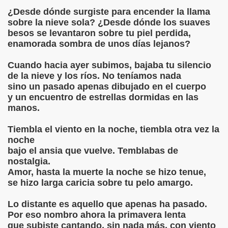
¿Desde dónde surgiste para encender la llama
2
sobre la nieve sola? ¿Desde dónde los suaves
besos se levantaron sobre tu piel perdida,
LO NERUDA
enamorada sombra de unos días lejanos?
Cuando hacia ayer subimos, bajaba tu silencio
de la nieve y los ríos. No teníamos nada
sino un pasado apenas dibujado en el cuerpo
y un encuentro de estrellas dormidas en las
manos.
UNA MUJER"
Tiembla el viento en la noche, tiembla otra vez la
noche
bajo el ansia que vuelve. Temblabas de
ejo
nostalgia.
Amor, hasta la muerte la noche se hizo tenue,
jo
se hizo larga caricia sobre tu pelo amargo.
César Vallejo
Lo distante es aquello que apenas ha pasado.
Por eso nombro ahora la primavera lenta
sar Vallejo
que subiste cantando, sin nada más, con viento