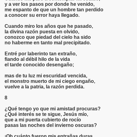
y a ver los pasos por donde he venido,
me espanto de que un hombre tan perdido
2
a conocer su error haya llegado.
LO NERUDA
Cuando miro los años que he pasado,
la divina razón puesta en olvido,
conozco que piedad del cielo ha sido
no haberme en tanto mal precipitado.
Entré por laberinto tan extraño,
fiando al débil hilo de la vida
el tarde conocido desengaño;
UNA MUJER"
mas de tu luz mi escuridad vencida,
el monstro muerto de mi ciego engaño,
vuelve a la patria, la razón perdida.
ejo
8
jo
¿Qué tengo yo que mi amistad procuras?
¿Qué interés se te sigue, Jesús mío,
César Vallejo
que a mi puerta cubierto de rocío
pasas las noches del invierno oscuras?
sar Vallejo
¡Oh cuánto fueron mis entrañas duras,