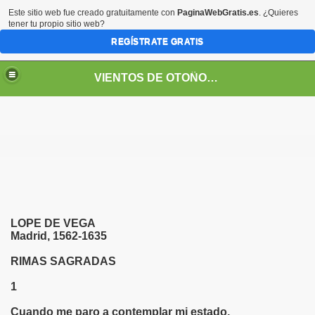
Este sitio web fue creado gratuitamente con
PaginaWebGratis.es
. ¿Quieres
tener tu propio sitio web?
REGÍSTRATE GRATIS
VIENTOS DE OTOÑO POR FANNY JEM WONG
LOPE DE VEGA
RGES
Madrid, 1562-1635
RIMAS SAGRADAS
o callas..." en su voz
1
Cuando me paro a contemplar mi estado,