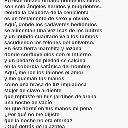
En éste núcleo urbano donde los niños
IBIÓ :Mujer y Hembra
son solo ángeles heridos y mugrientos.
Donde la calabaza de la cenicienta
IBIÓ:A Una Mujer sola
es un testamento de sexo y olvido.
Aquí, donde los cadáveres hediondos
BIÓ: Para Vivir
se alimentan una vez mas de los buitres
y un mundo cuadrado va a los tumbos
IBIÓ :"Complejidad"
sacudiendo los telones del universo.
En ésta tierra marchita y lozana
IBIÓ:"Como el Sol del Firmamento"
donde confluye dios con el infierno
y un pedazo de piedad se calcina
CRIBIÓ "NUESTRA GUERRA"
en la soberbia satánica del hombre
Aquí, me roe los talones el amor
BIÓ :"Hoy solo quiero caminar"
y me queman tus manos
como una brasa de luz impiadosa
Mujer de clavo ardiente
que reptaste en mis jardines de arena
Ó:El terraplén, el agua y la luna
una noche de vacío
en que dormí en tus manos mi pena
IBIÓ :"Amor de romero herido"
¿Por qué no me dijiste
que la noche no era eterna?
IBIÓ: "Judas Negro"
¿Qué detrás de la azotea