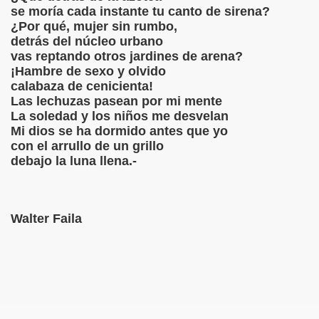
se moría cada instante tu canto de sirena?
¿Por qué, mujer sin rumbo,
BIÓ : Las Voces del Silencio
detrás del núcleo urbano
vas reptando otros jardines de arena?
IBIÓ :Buenos Aires y un amor Ausente
¡Hambre de sexo y olvido
calabaza de cenicienta!
IBIÓ :Gipsy King
Las lechuzas pasean por mi mente
La soledad y los niños me desvelan
LA
Mi dios se ha dormido antes que yo
con el arrullo de un grillo
IBIÓ Gipsy King
debajo la luna llena.-
IBIÓ Banalidades
CRIBIÓ MUJER Y HEMBRA
Walter Faila
RIBIÓ : PASIÓN
BIÓ El Óleo de Picasso
ER FAILA