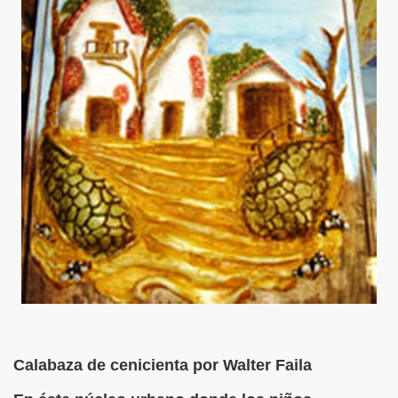
S LIBRES
DE POESÍA ORIENTAL
 , EROTICA , SUGESTIVA POR FANNY JEM WONG
 AUSENCIA , DESOLACIÓN Y TRISTEZA
BIÓ :Silencios y Virtudes
BIO :Paisaje Inevitable
IBIÓ :La amo...compañero
BIÓ :Silencios de Amor (Inocente Pecado)
Calabaza de cenicienta‏ por Walter Faila
BIÓ:"Las Aldeas de los diablos"