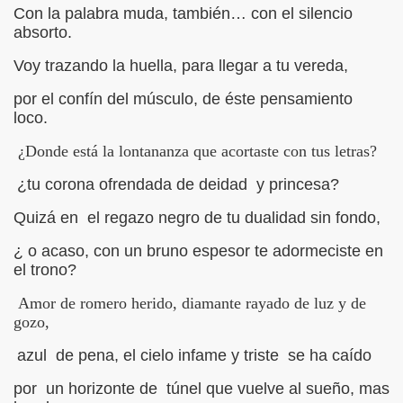
Con la palabra muda, también… con el silencio
absorto.
S LIBRES
Voy trazando la huella, para llegar a tu vereda,
DE POESÍA ORIENTAL
por el confín del músculo, de éste pensamiento
 , EROTICA , SUGESTIVA POR FANNY JEM WONG
loco.
¿Donde está la lontananza que acortaste con tus letras?
 AUSENCIA , DESOLACIÓN Y TRISTEZA
¿tu corona ofrendada de deidad y princesa?
Quizá en el regazo negro de tu dualidad sin fondo,
BIÓ :Silencios y Virtudes
¿ o acaso, con un bruno espesor te adormeciste en
BIO :Paisaje Inevitable
el trono?
Amor de romero herido, diamante rayado de luz y de
IBIÓ :La amo...compañero
gozo,
BIÓ :Silencios de Amor (Inocente Pecado)
azul de pena, el cielo infame y triste se ha caído
BIÓ:"Las Aldeas de los diablos"
por un horizonte de túnel que vuelve al sueño, mas