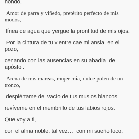
hondo.
IBIÓ :Mujer y Hembra
Amor de parra y viñedo, pretérito perfecto de mis
IBIÓ:A Una Mujer sola
modos,
línea de agua que yergue la prontitud de mis ojos.
BIÓ: Para Vivir
Por la cintura de tu vientre cae mi ansia en el
IBIÓ :"Complejidad"
pozo,
IBIÓ:"Como el Sol del Firmamento"
cenando con las ausencias en su abadía de
apóstol.
CRIBIÓ "NUESTRA GUERRA"
Arena de mis mareas, mujer mía, dulce polen de un
BIÓ :"Hoy solo quiero caminar"
tronco,
despiértame del vacío de tus muslos blancos
revíveme en el membrillo de tus labios rojos.
Ó:El terraplén, el agua y la luna
Que voy a ti,
IBIÓ :"Amor de romero herido"
con el alma noble, tal vez… con mi sueño loco,
IBIÓ: "Judas Negro"