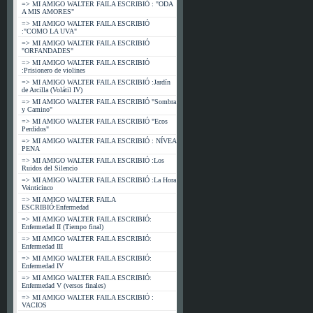
=> MI AMIGO WALTER FAILA ESCRIBIÓ : "ODA
A MIS AMORES"
=> MI AMIGO WALTER FAILA ESCRIBIÓ
:"COMO LA UVA"
=> MI AMIGO WALTER FAILA ESCRIBIÓ
"ORFANDADES"
=> MI AMIGO WALTER FAILA ESCRIBIÓ
:Prisionero de violines
=> MI AMIGO WALTER FAILA ESCRIBIÓ :Jardín
de Arcilla (Volátil IV)
=> MI AMIGO WALTER FAILA ESCRIBIÓ "Sombra
y Camino"
=> MI AMIGO WALTER FAILA ESCRIBIÓ "Ecos
Perdidos"
=> MI AMIGO WALTER FAILA ESCRIBIÓ : NÍVEA
PENA
=> MI AMIGO WALTER FAILA ESCRIBIÓ :Los
Ruidos del Silencio
=> MI AMIGO WALTER FAILA ESCRIBIÓ :La Hora
Veinticinco
=> MI AMIGO WALTER FAILA
ESCRIBIÓ:Enfermedad
=> MI AMIGO WALTER FAILA ESCRIBIÓ:
Enfermedad II (Tiempo final)
=> MI AMIGO WALTER FAILA ESCRIBIÓ:
Enfermedad III
=> MI AMIGO WALTER FAILA ESCRIBIÓ:
Enfermedad IV
=> MI AMIGO WALTER FAILA ESCRIBIÓ:
Enfermedad V (versos finales)
=> MI AMIGO WALTER FAILA ESCRIBIÓ :
VACIOS