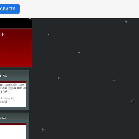
 GRATIS
*
*
WONG
*
*
ink agregado, que
andados por más de
*
a página!
 link aquí?
e aquí:
*
*
like
*