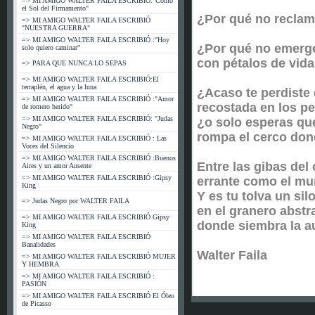
=> MI AMIGO WALTER FAILA ESCRIBIÓ:"Como
el Sol del Firmamento"
¿Por qué no reclam
=> MI AMIGO WALTER FAILA ESCRIBIÓ
"NUESTRA GUERRA"
=> MI AMIGO WALTER FAILA ESCRIBIÓ :"Hoy
¿Por qué no emerg
solo quiero caminar"
con pétalos de vid
=> PARA QUE NUNCA LO SEPAS
=> MI AMIGO WALTER FAILA ESCRIBIÓ:El
terraplén, el agua y la luna
¿Acaso te perdiste 
=> MI AMIGO WALTER FAILA ESCRIBIÓ :"Amor
recostada en los pe
de romero herido"
=> MI AMIGO WALTER FAILA ESCRIBIÓ: "Judas
¿o solo esperas que
Negro"
rompa el cerco don
=> MI AMIGO WALTER FAILA ESCRIBIÓ : Las
Voces del Silencio
=> MI AMIGO WALTER FAILA ESCRIBIÓ :Buenos
Entre las gibas de
Aires y un amor Ausente
=> MI AMIGO WALTER FAILA ESCRIBIÓ :Gipsy
errante como el mu
King
Y es tu tolva un si
=> Judas Negro por WALTER FAILA
en el granero abstr
=> MI AMIGO WALTER FAILA ESCRIBIÓ Gipsy
donde siembra la a
King
=> MI AMIGO WALTER FAILA ESCRIBIÓ
Banalidades
Walter Faila
=> MI AMIGO WALTER FAILA ESCRIBIÓ MUJER
Y HEMBRA
=> MI AMIGO WALTER FAILA ESCRIBIÓ :
PASIÓN
=> MI AMIGO WALTER FAILA ESCRIBIÓ El Óleo
de Picasso