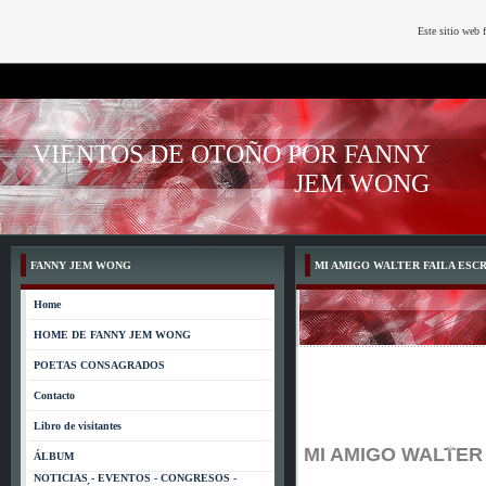
*
Este sitio web 
VIENTOS DE OTOÑO POR FANNY
JEM WONG
FANNY JEM WONG
MI AMIGO WALTER FAILA ESCRIB
Home
HOME DE FANNY JEM WONG
POETAS CONSAGRADOS
Contacto
Libro de visitantes
MI AMIGO WALTER 
ÁLBUM
NOTICIAS - EVENTOS - CONGRESOS -