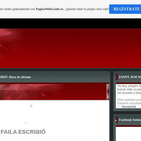
REGÍSTRATE
fue creado gratuitamente con
PaginaWebGratis.es
. ¿Quieres tener tu propio sitio web?
*
IÓ :Boca de abismo
FANNY JEM 
No hay ningún l
hayan sido ya m
un usuario a ést
Debe quedarse este
Entonces inscríbet
=>
Inscripción
Facebook botón-
FAILA ESCRIBIÓ
*