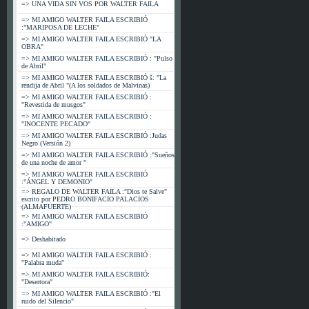
=> UNA VIDA SIN VOS POR WALTER FAILA
=> MI AMIGO WALTER FAILA ESCRIBIÓ
:"MARIPOSA DE LECHE"
=> MI AMIGO WALTER FAILA ESCRIBIÓ "LA
OBRA"
=> MI AMIGO WALTER FAILA ESCRIBIÓ : "Pulso
de Abril"
=> MI AMIGO WALTER FAILA ESCRIBIÓ š: "La
rendija de Abril "(A los soldados de Malvinas)
=> MI AMIGO WALTER FAILA ESCRIBIÓ :
"Revestida de musgos"
=> MI AMIGO WALTER FAILA ESCRIBIÓ :
"INOCENTE PECADO"
=> MI AMIGO WALTER FAILA ESCRIBIÓ :Judas
Negro (Versión 2)
=> MI AMIGO WALTER FAILA ESCRIBIÓ :"Sueños
de una noche de amor "
=> MI AMIGO WALTER FAILA ESCRIBIÓ
:"ÁNGEL Y DEMONIO"
=> REGALO DE WALTER FAILA :"Dios te Salve"
escrito por PEDRO BONIFACIO PALACIOS
(ALMAFUERTE)
=> MI AMIGO WALTER FAILA ESCRIBIÓ
:"AMIGO"
=> Deshabitado
=> MI AMIGO WALTER FAILA ESCRIBIÓ :
"Palabra muda"
=> MI AMIGO WALTER FAILA ESCRIBIÓ:
"Desertora"
=> MI AMIGO WALTER FAILA ESCRIBIÓ :"El
ruido del Silencio"