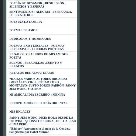
POESÍA DE DESAMOR , DESILUSIÓN ,
SILENCIOS Y ESPERAS
SENTIMIENTOS : ALEGRÍA , ESPERANZA,
FUERZA OTROS
POESÍA A LA FAMILIA
POEMAS DE AMOR
DEDICADOS Y HOMENAJES
POEMAS EXISTENCIALES - POEMAS
REFLEXIVOS - LOCURAS POÉTICAS
REGALOS Y SALUDOS DE MIS AMIGOS
POETAS
SUEÑOS , PESADILLAS ,CUENTO Y
RELATOS
RETAZOS DEL ALMA : DIARIO
*HAIKUS VARIOS AUTORES (RICARDO
GONZÁLES VIGIL, CÉSAR TORO
MONTALVO- JUSTO JORGE PADRÓN ,FANNY
JEM WONG Y OTROS
MI AMIGA LIDIA ESCRIBIÓ : MENINA
RECOPILACIÓN DE POESÍA ORIENTAL
MIS ENLACES
FANNY JEM WONG DICE: HOLA DESDE LA
PROVINCIA CONSTITUCIONAL DEL CALLAO
-LIMA PERÚ
"Báthory"Acercamiento al mito de la Condesa
Sangrienta por Isabel Monzón