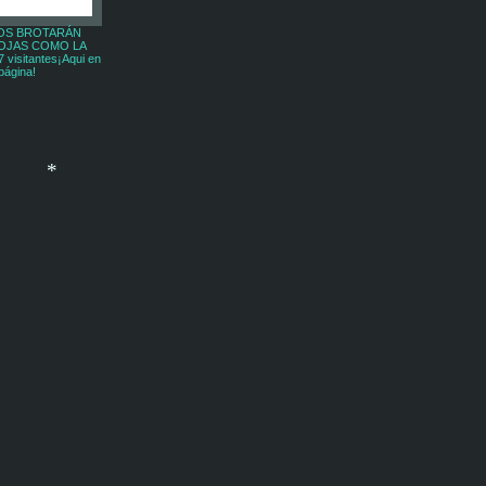
*
OS BROTARÁN
OJAS COMO LA
visitantes¡Aqui en
*
página!
*