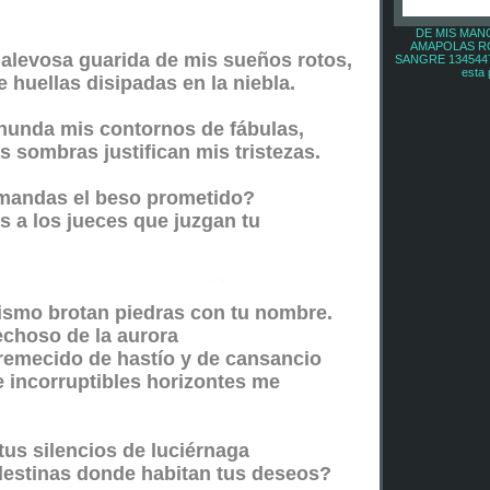
DE MIS MAN
*
AMAPOLAS R
*
 alevosa guarida de mis sueños rotos,
SANGRE 1345447 
esta 
*
huellas disipadas en la niebla.
*
*
inunda mis contornos de fábulas,
s sombras justifican mis tristezas.
mandas el beso prometido?
 a los jueces que juzgan tu
bismo brotan piedras con tu nombre.
echoso de la aurora
remecido de hastío y de cansancio
 incorruptibles horizontes me
*
us silencios de luciérnaga
ndestinas donde habitan tus deseos?