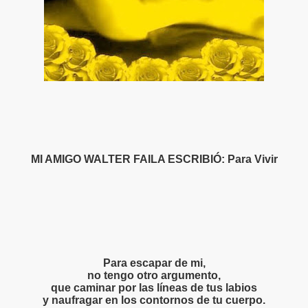
S LIBRES
DE POESÍA ORIENTAL
 , EROTICA , SUGESTIVA POR FANNY JEM WONG
 AUSENCIA , DESOLACIÓN Y TRISTEZA
MI AMIGO WALTER FAILA ESCRIBIÓ: Para Vivir
BIÓ :Silencios y Virtudes
BIO :Paisaje Inevitable
IBIÓ :La amo...compañero
BIÓ :Silencios de Amor (Inocente Pecado)
Para escapar de mi,
no tengo otro argumento,
que caminar por las líneas de tus labios
BIÓ:"Las Aldeas de los diablos"
y naufragar en los contornos de tu cuerpo.