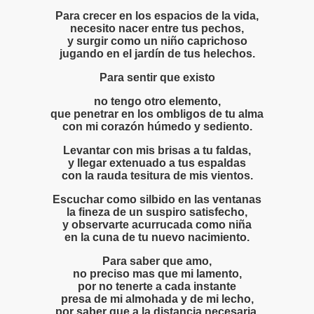
IBIÓ :Mujer y Hembra
Para crecer en los espacios de la vida,
necesito nacer entre tus pechos,
y surgir como un niño caprichoso
IBIÓ:A Una Mujer sola
jugando en el jardín de tus helechos.
BIÓ: Para Vivir
Para sentir que existo
no tengo otro elemento,
IBIÓ :"Complejidad"
que penetrar en los ombligos de tu alma
con mi corazón húmedo y sediento.
IBIÓ:"Como el Sol del Firmamento"
Levantar con mis brisas a tu faldas,
CRIBIÓ "NUESTRA GUERRA"
y llegar extenuado a tus espaldas
con la rauda tesitura de mis vientos.
BIÓ :"Hoy solo quiero caminar"
Escuchar como silbido en las ventanas
la fineza de un suspiro satisfecho,
y observarte acurrucada como niña
en la cuna de tu nuevo nacimiento.
Ó:El terraplén, el agua y la luna
Para saber que amo,
no preciso mas que mi lamento,
IBIÓ :"Amor de romero herido"
por no tenerte a cada instante
presa de mi almohada y de mi lecho,
IBIÓ: "Judas Negro"
por saber que a la distancia necesaria,