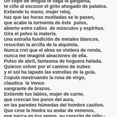
Un cepo de lengua te llaga la garganta,
te ciñe al escozor el grito ahogado de palabra.
S LIBRES
Extiende tu mano, mujer reloj,
haz que las horas mutiladas se le pasen,
DE POESÍA ORIENTAL
que acabe la tormenta de éste pulso,
abierto entre callos de músculos y espíritus.
 , EROTICA , SUGESTIVA POR FANNY JEM WONG
Gira el polvo la materia.
Una extraña fundición de metales blancos,
 AUSENCIA , DESOLACIÓN Y TRISTEZA
resucitan la arcilla de la alquimia.
Nunca creí que el alma se vistiera de ronda,
nunca me imaginé aleaciones de ella.
Pulso de abril, fantasma de hoguera helada.
Quieres volver por el camino de nubes
BIÓ :Silencios y Virtudes
y el sol ha tapado las estrellas de la guía.
Copula mestruando la rosa de virgo,
BIO :Paisaje Inevitable
claudica
la Venus
sangrante de brazos.
IBIÓ :La amo...compañero
Extiende tus labios, mujer de carne,
que crezcan los poros del aura,
BIÓ :Silencios de Amor (Inocente Pecado)
en las paredes húmedas del hombre cautivo.
Que cese la hiedra su andar de venenos,
BIÓ:"Las Aldeas de los diablos"
que nazca en tus senos, su corazón de niño.-