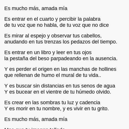
Es mucho más, amada mía
S LIBRES
Es entrar en el cuarto y percibir la palabra
DE POESÍA ORIENTAL
de tu voz que no habla, de tu voz que no dice
Es mirar al espejo y observar tus cabellos,
 , EROTICA , SUGESTIVA POR FANNY JEM WONG
anudando en tus trenzas los pedazos del tiempo.
 AUSENCIA , DESOLACIÓN Y TRISTEZA
Es entrar en un libro y leer en tus ojos
la pestaña del beso parpadeando en la ausencia.
Y es perder el origen en las manchas de hollines
BIÓ :Silencios y Virtudes
que rellenan de humo el mural de tu vida..
BIO :Paisaje Inevitable
Y es buscar sin distancias en tus senos de agua
Y es bucear en el vientre de tu húmedo olvido.
IBIÓ :La amo...compañero
Es crear en las sombras tu luz y cadencia
Y es morir en tu nombre, y es vivir en tu grito.
BIÓ :Silencios de Amor (Inocente Pecado)
Es mucho más, amada mía
BIÓ:"Las Aldeas de los diablos"