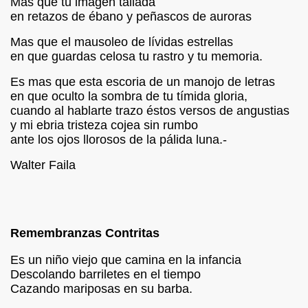
Mas que tu imagen tallada
IBIÓ :Mujer y Hembra
en retazos de ébano y peñascos de auroras
Mas que el mausoleo de lívidas estrellas
IBIÓ:A Una Mujer sola
en que guardas celosa tu rastro y tu memoria.
BIÓ: Para Vivir
Es mas que esta escoria de un manojo de letras
en que oculto la sombra de tu tímida gloria,
IBIÓ :"Complejidad"
cuando al hablarte trazo éstos versos de angustias
y mi ebria tristeza cojea sin rumbo
IBIÓ:"Como el Sol del Firmamento"
ante los ojos llorosos de la pálida luna.-
CRIBIÓ "NUESTRA GUERRA"
Walter Faila
BIÓ :"Hoy solo quiero caminar"
Remembranzas Contritas
Ó:El terraplén, el agua y la luna
Es un niño viejo que camina en la infancia
Descolando barriletes en el tiempo
IBIÓ :"Amor de romero herido"
Cazando mariposas en su barba.
IBIÓ: "Judas Negro"