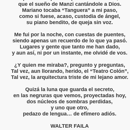
que el sueño de Manzi cantándole a Dios.
IBIÓ :Mujer y Hembra
Mariano tocaba “Tanguera” a mi paso,
como si fuese, acaso, custodia de ángel,
IBIÓ:A Una Mujer sola
su piano bendito, de queja sin voz.
BIÓ: Para Vivir
Me fui por la noche, con cuestas de puentes,
siendo apenas un recuerdo de lo que ya pasó.
IBIÓ :"Complejidad"
Lugares y gente que tanto me han dado,
y aun así, ni por un instante, me olvidé de vos.
IBIÓ:"Como el Sol del Firmamento"
¿Y quien me miraba?, pregunto y preguntas,
CRIBIÓ "NUESTRA GUERRA"
Tal vez, aun llorando, herido, el “Teatro Colón”,
Tal vez, la arquitectura triste de mi lejano amor.
BIÓ :"Hoy solo quiero caminar"
Quizá la luna que guarda el secreto,
en las negruras que vemos, proyectadas hoy,
dos núcleos de sombras perdidas,
Ó:El terraplén, el agua y la luna
y uno que otro,
pedazo de lengua… de efímero adiós.
IBIÓ :"Amor de romero herido"
WALTER FAILA
IBIÓ: "Judas Negro"