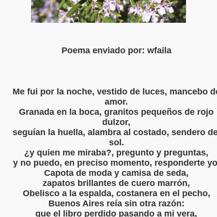
S LIBRES
DE POESÍA ORIENTAL
Poema enviado por:
wfaila
 , EROTICA , SUGESTIVA POR FANNY JEM WONG
 AUSENCIA , DESOLACIÓN Y TRISTEZA
Me fui por la noche, vestido de luces, mancebo d
amor.
Granada en la boca, granitos pequeños de rojo
dulzor,
BIÓ :Silencios y Virtudes
seguían la huella, alambra al costado, sendero de
sol.
BIO :Paisaje Inevitable
¿y quien me miraba?, pregunto y preguntas,
y no puedo, en preciso momento, responderte yo
IBIÓ :La amo...compañero
Capota de moda y camisa de seda,
zapatos brillantes de cuero marrón,
BIÓ :Silencios de Amor (Inocente Pecado)
Obelisco a la espalda, costanera en el pecho,
Buenos Aires reía sin otra razón:
BIÓ:"Las Aldeas de los diablos"
que el libro perdido pasando a mi vera,