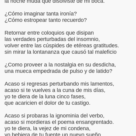
la noche muda que disolviste de mi boca.
S LIBRES
¿Cómo imaginar tanta ironía?
¿Cómo estropear tanto recuerdo?
DE POESÍA ORIENTAL
Retornar entre coloquios que disipan
 , EROTICA , SUGESTIVA POR FANNY JEM WONG
las verdades perturbadas del insomnio,
volver entre las cúspides de etéreas gratitudes.
 AUSENCIA , DESOLACIÓN Y TRISTEZA
sin mirar la lontananza que causó tal maleficio
¿Como proveer a la nostalgia en su desdicha,
una mueca empedrada de pulso y de latido?
BIÓ :Silencios y Virtudes
Acaso si regresas perturbando mis lamentos,
acaso si te vuelves a la cuna de mis días,
BIO :Paisaje Inevitable
yo te diera de la luna cinco fases,
que acaricien el dolor de tu castigo.
IBIÓ :La amo...compañero
Acaso si probaras la ignominia del verbo,
BIÓ :Silencios de Amor (Inocente Pecado)
acaso si mordieras el poema ensangrentado.
yo te diera, la vejez de mi condena,
BIÓ:"Las Aldeas de los diablos"
yo bebiera de tu fuente un nuevo sueño.