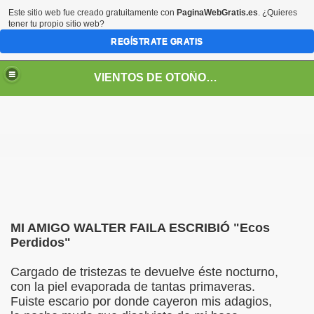
Este sitio web fue creado gratuitamente con
PaginaWebGratis.es
. ¿Quieres
tener tu propio sitio web?
REGÍSTRATE GRATIS
VIENTOS DE OTOÑO POR FANNY JEM WONG
MI AMIGO WALTER FAILA ESCRIBIÓ "Ecos
Perdidos"
Cargado de tristezas te devuelve éste nocturno,
SOS -EDUCACIÓN -UNIVERSIDADES- ARTE- ENTREVISTA
con la piel evaporada de tantas primaveras.
Fuiste escario por donde cayeron mis adagios,