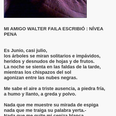
S LIBRES
DE POESÍA ORIENTAL
MI AMIGO WALTER FAILA ESCRIBIÓ : NÍVEA
 , EROTICA , SUGESTIVA POR FANNY JEM WONG
PENA
 AUSENCIA , DESOLACIÓN Y TRISTEZA
Es Junio, casi julio,
los árboles se miran solitarios e impávidos,
heridos y desnudos de hojas y de frutos.
BIÓ :Silencios y Virtudes
La noche se sienta en las faldas de la tarde,
mientras los chispazos del sol
BIO :Paisaje Inevitable
agonizan entre las nubes negras.
IBIÓ :La amo...compañero
Me sabe el aire a triste ausencia, a piedra fría,
a humo y llanto, a greda y polvo.
BIÓ :Silencios de Amor (Inocente Pecado)
Nada que me muestre su mirada de espiga
BIÓ:"Las Aldeas de los diablos"
nada que me traiga su palabra yerta.-
Nada que me quite mi ceniza blanca,