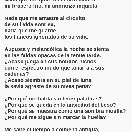
IBIÓ :Mujer y Hembra
mi brasero frío, mi añoranza inquieta.
IBIÓ:A Una Mujer sola
Nada que me arrastre al circuito
de su lívida sonrisa,
nada que me guarde
BIÓ: Para Vivir
los flancos ignorados de su vida.
IBIÓ :"Complejidad"
Augusta y melancólica la noche se sienta
en las faldas opacas de la tenue tarde.
IBIÓ:"Como el Sol del Firmamento"
¿Acaso juega en sus hondos nichos
con el espectro mudo que amarra a sus
CRIBIÓ "NUESTRA GUERRA"
cadenas?
¿Acaso siembra en su piel de luna
BIÓ :"Hoy solo quiero caminar"
la savia agreste de su nívea pena?
¿Por qué me habla sin tener palabras?
¿Por qué se queda en la ansiedad del beso?
Ó:El terraplén, el agua y la luna
¿Por qué se muestra como una sombra mustia?
¿Por qué me sigue sin marcar la huella?
IBIÓ :"Amor de romero herido"
Me sabe el tiempo a colmena antigua,
IBIÓ: "Judas Negro"