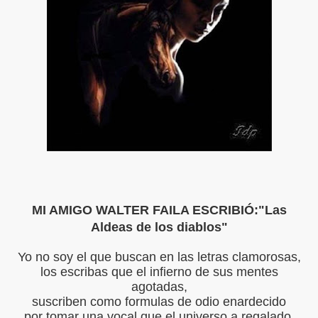
S LIBRES
DE POESÍA ORIENTAL
 , EROTICA , SUGESTIVA POR FANNY JEM WONG
 AUSENCIA , DESOLACIÓN Y TRISTEZA
BIÓ :Silencios y Virtudes
MI AMIGO WALTER FAILA ESCRIBIÓ:"Las
BIO :Paisaje Inevitable
Aldeas de los diablos"
IBIÓ :La amo...compañero
Yo no soy el que buscan en las letras clamorosas,
BIÓ :Silencios de Amor (Inocente Pecado)
los escribas que el infierno de sus mentes
agotadas,
BIÓ:"Las Aldeas de los diablos"
suscriben como formulas de odio enardecido
por tomar una vocal que el universo a regalado.