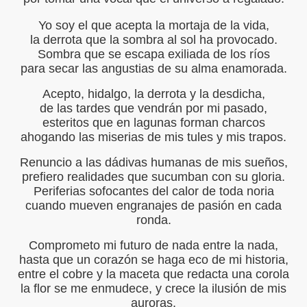
IBIÓ :Mujer y Hembra
Yo soy el que acepta la mortaja de la vida,
la derrota que la sombra al sol ha provocado.
IBIÓ:A Una Mujer sola
Sombra que se escapa exiliada de los ríos
para secar las angustias de su alma enamorada.
BIÓ: Para Vivir
Acepto, hidalgo, la derrota y la desdicha,
IBIÓ :"Complejidad"
de las tardes que vendrán por mi pasado,
esteritos que en lagunas forman charcos
IBIÓ:"Como el Sol del Firmamento"
ahogando las miserias de mis tules y mis trapos.
CRIBIÓ "NUESTRA GUERRA"
Renuncio a las dádivas humanas de mis sueños,
prefiero realidades que sucumban con su gloria.
BIÓ :"Hoy solo quiero caminar"
Periferias sofocantes del calor de toda noria
cuando mueven engranajes de pasión en cada
ronda.
Comprometo mi futuro de nada entre la nada,
Ó:El terraplén, el agua y la luna
hasta que un corazón se haga eco de mi historia,
entre el cobre y la maceta que redacta una corola
IBIÓ :"Amor de romero herido"
la flor se me enmudece, y crece la ilusión de mis
auroras.
IBIÓ: "Judas Negro"