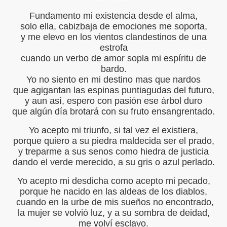
Fundamento mi existencia desde el alma,
BIÓ : Las Voces del Silencio
solo ella, cabizbaja de emociones me soporta,
y me elevo en los vientos clandestinos de una
IBIÓ :Buenos Aires y un amor Ausente
estrofa
cuando un verbo de amor sopla mi espíritu de
IBIÓ :Gipsy King
bardo.
Yo no siento en mi destino mas que nardos
LA
que agigantan las espinas puntiagudas del futuro,
y aun así, espero con pasión ese árbol duro
IBIÓ Gipsy King
que algún día brotará con su fruto ensangrentado.
IBIÓ Banalidades
Yo acepto mi triunfo, si tal vez el existiera,
porque quiero a su piedra maldecida ser el prado,
CRIBIÓ MUJER Y HEMBRA
y treparme a sus senos como hiedra de justicia
dando el verde merecido, a su gris o azul perlado.
RIBIÓ : PASIÓN
Yo acepto mi desdicha como acepto mi pecado,
BIÓ El Óleo de Picasso
porque he nacido en las aldeas de los diablos,
cuando en la urbe de mis sueños no encontrado,
ER FAILA
la mujer se volvió luz, y a su sombra de deidad,
me volví esclavo.