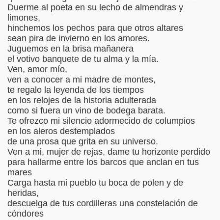
Duerme al poeta en su lecho de almendras y
IBIÓ :Mujer y Hembra
limones,
hinchemos los pechos para que otros altares
IBIÓ:A Una Mujer sola
sean pira de invierno en los amores.
Juguemos en la brisa mañanera
BIÓ: Para Vivir
el votivo banquete de tu alma y la mía.
Ven, amor mío,
IBIÓ :"Complejidad"
ven a conocer a mi madre de montes,
te regalo la leyenda de los tiempos
IBIÓ:"Como el Sol del Firmamento"
en los relojes de la historia adulterada
como si fuera un vino de bodega barata.
CRIBIÓ "NUESTRA GUERRA"
Te ofrezco mi silencio adormecido de columpios
en los aleros destemplados
BIÓ :"Hoy solo quiero caminar"
de una prosa que grita en su universo.
Ven a mi, mujer de rejas, dame tu horizonte perdido
para hallarme entre los barcos que anclan en tus
mares
Ó:El terraplén, el agua y la luna
Carga hasta mi pueblo tu boca de polen y de
heridas,
IBIÓ :"Amor de romero herido"
descuelga de tus cordilleras una constelación de
cóndores
IBIÓ: "Judas Negro"